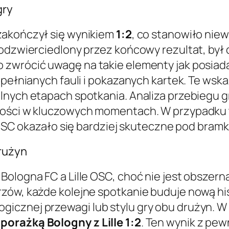
gry
zakończył się wynikiem
1:2
, co stanowiło niew
 odzwierciedlony przez końcowy rezultat, był
zwrócić uwagę na takie elementy jak posiadan
popełnianych fauli i pokazanych kartek. Te ws
lnych etapach spotkania. Analiza przebiegu g
zności w kluczowych momentach. W przypadku 
e OSC okazało się bardziej skuteczne pod bramk
rużyn
Bologna FC a Lille OSC, choć nie jest obszern
zów, każde kolejne spotkanie buduje nową his
gicznej przewagi lub stylu gry obu drużyn. 
porażką Bologny z Lille 1:2
. Ten wynik z pe