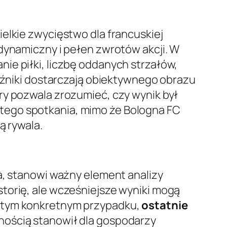
ielkie zwycięstwo dla francuskiej
 dynamiczny i pełen zwrotów akcji. W
ie piłki, liczbę oddanych strzałów,
kaźniki dostarczają obiektywnego obrazu
ry pozwala zrozumieć, czy wynik był
tego spotkania, mimo że Bologna FC
ą rywala.
a, stanowi ważny element analizy
torię, ale wcześniejsze wyniki mogą
W tym konkretnym przypadku,
ostatnie
wnością stanowił dla gospodarzy