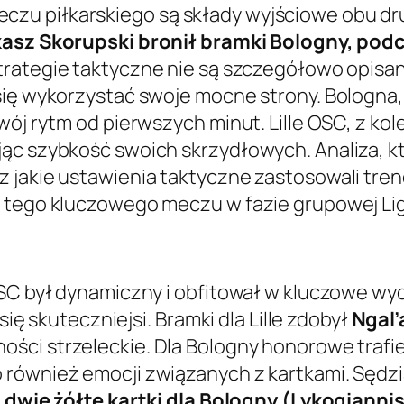
u piłkarskiego są składy wyjściowe obu druż
asz Skorupski bronił bramki Bologny, podcz
strategie taktyczne nie są szczegółowo opis
się wykorzystać swoje mocne strony. Bologna, 
ój rytm od pierwszych minut. Lille OSC, z kole
jąc szybkość swoich skrzydłowych. Analiza, k
z jakie ustawienia taktyczne zastosowali tr
o tego kluczowego meczu w fazie grupowej Lig
OSC był dynamiczny i obfitował w kluczowe w
się skuteczniejsi. Bramki dla Lille zdobył
Ngal’
ności strzeleckie. Dla Bologny honorowe traf
o również emocji związanych z kartkami. Sędzi
z
dwie żółte kartki dla Bologny (Lykogianni