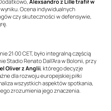
. Dodatkowo,
Alexsandro z Lille trafił w
ny wyniku. Ocena indywidualnych
ingów czy skuteczności w defensywie,
rę.
ie 21:00 CET, było integralną częścią
e Stadio Renato Dall’Ara w Bolonii, przy
l Oliver z Anglii
, którego decyzje
żne dla rozwoju europejskiej piłki
Analiza wszystkich aspektów spotkania,
nego zrozumienia jego znaczenia.