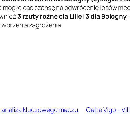
co mogło dać szansę na odwrócenie losów mec
ównież
3 rzuty rożne dla Lille i 3 dla Bologny
,
tworzenia zagrożenia.
 i analiza kluczowego meczu
Celta Vigo – Vil