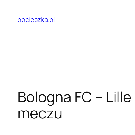
Przejdź
do
pocieszka.pl
treści
Bologna FC – Lill
meczu