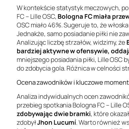
W kontekście statystyk meczowych, pos
FC – Lille OSC,
Bologna FC miała przewa
OSC miało 46%. Sugeruje to, że włoska 
Jednakże, samo posiadanie piłki nie z
Analizując liczbę strzałów, widzimy, że
bardziej aktywne w ofensywie, oddają
mniejszego posiadania piłki, Lille OSC 
do zdobycia gola. Różnica w celności st
Ocena zawodników i kluczowe momen
Analiza indywidualnych ocen zawodni
przebieg spotkania Bologna FC – Lille 
zdobywając dwie bramki
, które okaza
zdobył
Jhon Lucumí
. Warto również ws