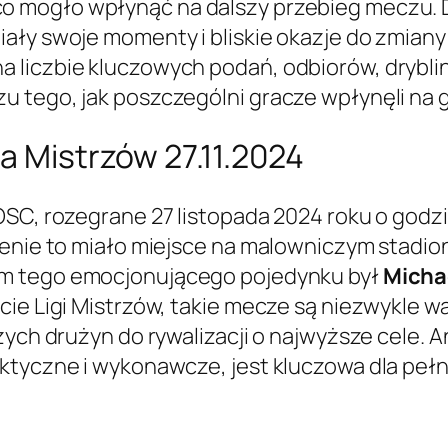
 co mogło wpłynąć na dalszy przebieg meczu
miały swoje momenty i bliskie okazje do zmia
 liczbie kluczowych podań, odbiorów, drybl
 tego, jak poszczególni gracze wpłynęli na g
ga Mistrzów 27.11.2024
SC, rozegrane 27 listopada 2024 roku o godzin
enie to miało miejsce na malowniczym stadioni
ym tego emocjonującego pojedynku był
Michae
ie Ligi Mistrzów, takie mecze są niezwykle wa
zych drużyn do rywalizacji o najwyższe cele. 
aktyczne i wykonawcze, jest kluczowa dla peł