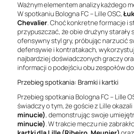
Ważnym elementem analizy każdego mecz
W spotkaniu Bologna FC – Lille OSC,
Łuk
Chevalier
. Choć konkretne formacje i 
przypuszczać, że obie drużyny starały 
ofensywny styl gry, próbując narzucić sw
defensywie i kontratakach, wykorzystu
najbardziej doświadczonych graczy ora
informacji o podejściu obu zespołów d
Przebieg spotkania: Bramki i kartki
Przebieg spotkania Bologna FC – Lille 
świadczy o tym, że goście z Lille okazali 
minucie)
, demonstrując swoje umiejęt
minucie)
. W trakcie meczu nie zabrakł
kartki dla Lille (Ribeiro, Meunier)
ora