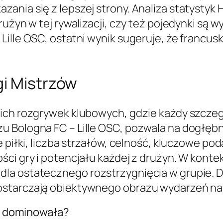
ania się z lepszej strony. Analiza statysty
rużyn w tej rywalizacji, czy też pojedynki są 
ille OSC, ostatni wynik sugeruje, że francusk
gi Mistrzów
ich rozgrywek klubowych, gdzie każdy szczegó
u Bologna FC – Lille OSC, pozwala na dogłęb
e piłki, liczba strzałów, celność, kluczowe po
ci gry i potencjału każdej z drużyn. W kontek
la ostatecznego rozstrzygnięcia w grupie. Dl
ostarczają obiektywnego obrazu wydarzeń na 
na dominowała?