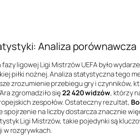
tatystyki: Analiza porównawcza
h fazy ligowej Ligi Mistrzów UEFA było wydarz
j piłki nożnej. Analiza statystyczna tego me
ębsze zrozumienie przebiegu gry i czynników,
’Ara zgromadziło się
22 420 widzów
, którzy 
ropejskich zespołów. Ostateczny rezultat,
Bo
 spojrzenie na liczby dostarcza znacznie wię
ystyk Ligi Mistrzów, takie pojedynki są klucz
ji w rozgrywkach.