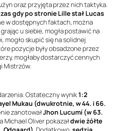
yn oraz przyjęta przez nich taktyka.
as gdy po stronie Lille stał Lucas
ane w dostępnych faktach, można
grając u siebie, mogła postawić na
i, mogło skupić się na solidnej
tóre pozycje były obsadzone przez
enerzy, mogłaby dostarczyć cennych
i Mistrzów.
ydarzenia. Ostateczny wynik
1:2
ayel Mukau (dwukrotnie, w 44. i 66.
ienie zanotował
Jhon Lucumí (w 63.
a Michael Oliver pokazał
dwie żółte
s, Odgaard)
. Dodatkowo,
sędzia