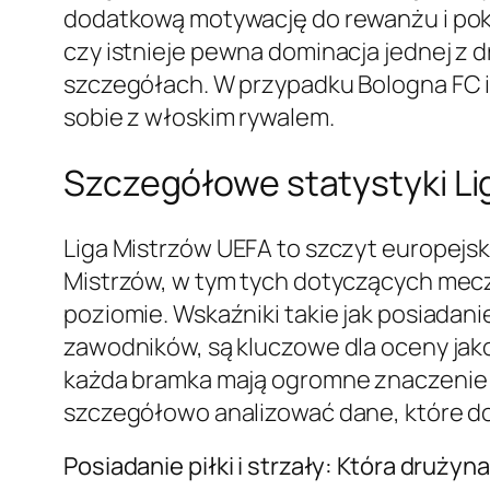
dodatkową motywację do rewanżu i pokaz
czy istnieje pewna dominacja jednej z d
szczegółach. W przypadku Bologna FC i L
sobie z włoskim rywalem.
Szczegółowe statystyki Li
Liga Mistrzów UEFA to szczyt europejsk
Mistrzów, w tym tych dotyczących mecz
poziomie. Wskaźniki takie jak posiadani
zawodników, są kluczowe dla oceny jakoś
każda bramka mają ogromne znaczenie d
szczegółowo analizować dane, które d
Posiadanie piłki i strzały: Która druży