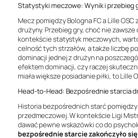
Statystyki meczowe: Wynik i przebieg 
Mecz pomiędzy Bologna FC a Lille OSC 
drużyny. Przebieg gry, choć nie zawsze
kontekście statystyk meczowych, warto 
celność tych strzałów, a także liczbę 
dominacji jednej z drużyn na poszczegó
efektem dominacji, czy raczej skutec
miała większe posiadanie piłki, to Lill
Head-to-Head: Bezpośrednie starcia d
Historia bezpośrednich starć pomiędzy 
przedmeczowej. W kontekście Ligi Mistr
dawać pewne wskazówki co do psycholo
bezpośrednie starcie zakończyło się 