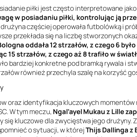
iadanie piłki jest często interpretowane jak
gę w posiadaniu piłki, kontrolując ją prz
drużyna częściej operowała futbolówką i prób
awsze przekłada się na liczbę stworzonych ok
Bologna oddała 12 strzałów, z czego 6 było
c 15 strzałów, z czego aż 8 trafiło w świat
było bardziej konkretne pod bramką rywala i s
rzałów również przechyla szalę na korzyść goś
ty
ków oraz identyfikacja kluczowych momentów
OSC. W tym meczu,
Ngal’ayel Mukau z Lille zap
ły się kluczowe dla zwycięstwa jego drużyny. 
pomnieć o sytuacji, w której
Thijs Dallinga 