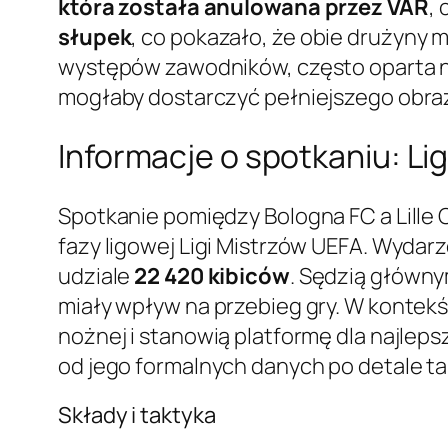
która została anulowana przez VAR
,
słupek
, co pokazało, że obie drużyny 
występów zawodników, często oparta na
mogłaby dostarczyć pełniejszego obrazu
Informacje o spotkaniu: Li
Spotkanie pomiędzy Bologna FC a Lille O
fazy ligowej Ligi Mistrzów UEFA. Wydarz
udziale
22 420 kibiców
. Sędzią główn
miały wpływ na przebieg gry. W kontekśc
nożnej i stanowią platformę dla najleps
od jego formalnych danych po detale t
Składy i taktyka