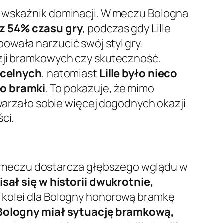
o wskaźnik dominacji. W meczu Bologna
ez 54% czasu gry
, podczas gdy Lille
owała narzucić swój styl gry.
azji bramkowych czy skuteczność.
 celnych
, natomiast
Lille było nieco
ło bramki
. To pokazuje, że mimo
twarzało sobie więcej dogodnych okazji
ci.
 meczu dostarcza głębszego wglądu w
isał się w historii dwukrotnie,
Z kolei dla Bologny honorową bramkę
z Bologny miał sytuację bramkową,