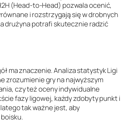
k H2H (Head-to-Head) pozwala ocenić,
wyrównane i rozstrzygają się w drobnych
a drużyna potrafi skutecznie radzić
ł ma znaczenie. Analiza statystyk Ligi
ne zrozumienie gry na najwyższym
dania, czy też oceny indywidualne
ście fazy ligowej, każdy zdobyty punkt i
atego tak ważne jest, aby
boisku.