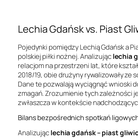
Lechia Gdańsk vs. Piast Gl
Pojedynki pomiędzy Lechią Gdańsk a Pi
polskiej piłki nożnej. Analizując
lechia g
relacjom na przestrzeni lat, które ksz
2018/19, obie drużyny rywalizowały ze s
Dane te pozwalają wyciągnąć wnioski do
zmagań. Zrozumienie tych zależności j
zwłaszcza w kontekście nadchodzących
Bilans bezpośrednich spotkań ligowyc
Analizując
lechia gdańsk – piast gliwi