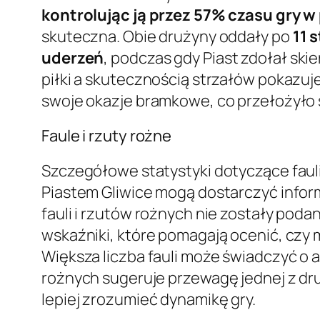
kontrolując ją przez 57% czasu gry 
skuteczna. Obie drużyny oddały po
11 
uderzeń
, podczas gdy Piast zdołał ski
piłki a skutecznością strzałów pokazuje
swoje okazje bramkowe, co przełożyło 
Faule i rzuty rożne
Szczegółowe statystyki dotyczące faul
Piastem Gliwice mogą dostarczyć inform
fauli i rzutów rożnych nie zostały pod
wskaźniki, które pomagają ocenić, czy 
Większa liczba fauli może świadczyć o 
rożnych sugeruje przewagę jednej z dr
lepiej zrozumieć dynamikę gry.