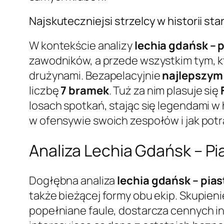
Najskuteczniejsi strzelcy w historii sta
W kontekście analizy
lechia gdańsk – p
zawodników, a przede wszystkim tym, któ
drużynami. Bezapelacyjnie
najlepszym 
liczbę
7 bramek
. Tuż za nim plasuje się
losach spotkań, stając się legendami w h
w ofensywie swoich zespołów i jak potra
Analiza Lechia Gdańsk – Pia
Dogłębna analiza
lechia gdańsk – pias
także bieżącej formy obu ekip. Skupienie
popełniane faule, dostarcza cennych i