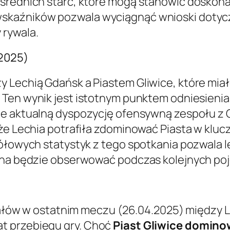
pośrednich starć, które mogą stanowić dosko
kaźników pozwala wyciągnąć wnioski dotycząc
 rywala.
.2025)
 Lechią Gdańsk a Piastem Gliwice, które mia
. Ten wynik jest istotnym punktem odniesienia
je aktualną dyspozycję ofensywną zespołu z 
, że Lechia potrafiła zdominować Piasta w k
ółowych statystyk z tego spotkania pozwala le
ożna będzie obserwować podczas kolejnych po
trzałów w ostatnim meczu (26.04.2025) między 
t przebiegu gry. Choć
Piast Gliwice domino