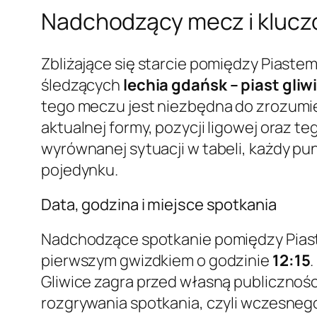
Nadchodzący mecz i kluc
Zbliżające się starcie pomiędzy Piaste
śledzących
lechia gdańsk – piast gliw
tego meczu jest niezbędna do zrozumie
aktualnej formy, pozycji ligowej oraz t
wyrównanej sytuacji w tabeli, każdy p
pojedynku.
Data, godzina i miejsce spotkania
Nadchodzące spotkanie pomiędzy Piast
pierwszym gwizdkiem o godzinie
12:15
Gliwice zagra przed własną publicznoś
rozgrywania spotkania, czyli wczesneg