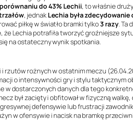
w porównaniu do 43% Lechii
, to właśnie druż
strzałów
, jednak
Lechia była zdecydowanie c
erować piłkę w światło bramki tylko
3 razy
. Ta
, że Lechia potrafiła tworzyć groźniejsze sy
się na ostateczny wynik spotkania.
i i rzutów rożnych w ostatnim meczu (26.04.
acji o intensywności gry i stylu taktycznym 
ane w dostarczonych danych dla tego konkretn
mecz był zacięty i obfitował w fizyczną walkę
agresywnej defensywie lub frustracji zawodni
użyn w ofensywie i nacisk na bramkę przeciwn