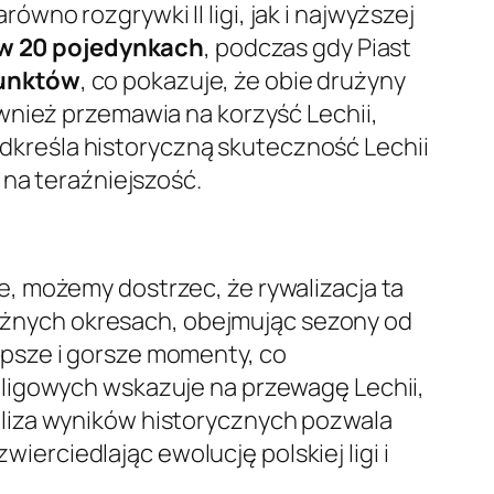
równo rozgrywki II ligi, jak i najwyższej
 w 20 pojedynkach
, podczas gdy Piast
punktów
, co pokazuje, że obie drużyny
wnież przemawia na korzyść Lechii,
podkreśla historyczną skuteczność Lechii
 na teraźniejszość.
, możemy dostrzec, że rywalizacja ta
 różnych okresach, obejmując sezony od
epsze i gorsze momenty, co
 ligowych wskazuje na przewagę Lechii,
liza wyników historycznych pozwala
wierciedlając ewolucję polskiej ligi i