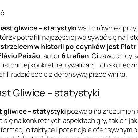
rć
iast gliwice – statystyki
warto również przyj
rzy potrafili najczęściej wpisywać się na lis
strzelcem w historii pojedynków jest Piotr
Flávio Paixão
, autor
6 trafień
. Ci zawodnicy 
istorii tej konkretnej rywalizacji. Ich skutec
fili radzić sobie z defensywą przeciwnika.
st Gliwice – statystyki
t gliwice – statystyki
pozwala na zrozumienie
 się na konkretnych aspektach gry, takich jak 
nformacji o taktyce i potencjale ofensywnym