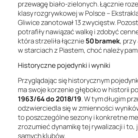
przewagę biało-zielonych. Łącznie ro
klasy rozgrywkowej w Polsce – Ekstraklas
Gliwice zanotował 13 zwycięstw. Pozos
potrafiły nawiązać walkę i zdobyć cenn
która strzeliła łącznie
50 bramek
, przy
w starciach z Piastem, choć należy pam
Historyczne pojedynki i wyniki
Przyglądając się historycznym pojedyn
ma swoje korzenie głęboko w historii p
1963/64 do 2018/19
. W tym długim pr
odzwierciedla się w zmienności wynikó
to poszczególne sezony i konkretne me
zrozumieć dynamikę tej rywalizacji i to, 
samych klubów.