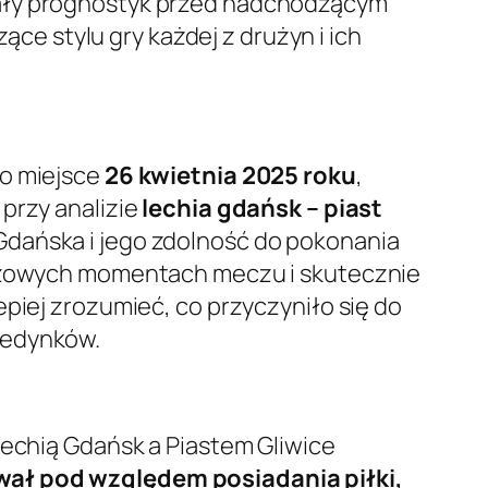
nały prognostyk przed nadchodzącym
e stylu gry każdej z drużyn i ich
ło miejsce
26 kwietnia 2025 roku
,
 przy analizie
lechia gdańsk – piast
Gdańska i jego zdolność do pokonania
luczowych momentach meczu i skutecznie
piej zrozumieć, co przyczyniło się do
jedynków.
Lechią Gdańsk a Piastem Gliwice
wał pod względem posiadania piłki,