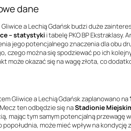
zowe dane
m Gliwice a Lechią Gdańsk budzi duże zainter
ice – statystyki
i tabelę PKO BP Ekstraklasy.
nia jego potencjalnego znaczenia dla obu dr
ego, czego można się spodziewać po ich kolejn
unkt może okazać się na wagę złota, co dod
em Gliwice a Lechią Gdańsk zaplanowano na
. Mecz ten odbędzie się na
Stadionie Miejski
cią, mając tym samym potencjalną przewagę 
o popołudnia, może mieć wpływ na kondycję 