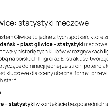
iwice: statystyki meczowe
astem Gliwice to jedne z tych spotkań, które
dańsk – piast gliwice – statystyki
meczowe, 
tałtowały historię tych klubów w rozgrywkach 
obą na boiskach II ligi oraz Ekstraklasy, twor
tyczące dominacji jednej ze stron, potencjału
est kluczowe dla oceny obecnej formy i przew
 starć.
h
ce – statystyki
w kontekście bezpośrednich s