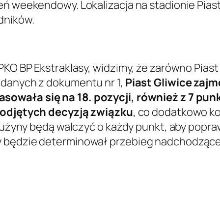
eń weekendowy. Lokalizacja na stadionie Piast
dników.
KO BP Ekstraklasy, widzimy, że zarówno Piast G
 danych z dokumentu nr 1,
Piast Gliwice zajm
asowała się na 18. pozycji, również z 7 pun
 odjętych decyzją związku
, co dodatkowo ko
drużyny będą walczyć o każdy punkt, aby popra
y będzie determinował przebieg nadchodzące