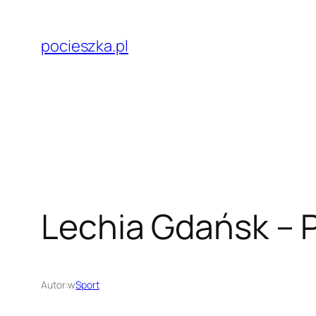
Przejdź
do
pocieszka.pl
treści
Lechia Gdańsk – Pi
Autor:
w
Sport