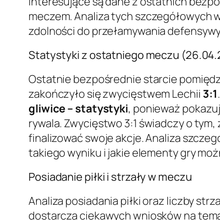
interesujące są dane z ostatnich bez
meczem. Analiza tych szczegółowych ws
zdolności do przełamywania defensywy
Statystyki z ostatniego meczu (26.04
Ostatnie bezpośrednie starcie pomiędzy
zakończyło się zwycięstwem Lechii
3:1
gliwice – statystyki
, ponieważ pokazu
rywala. Zwycięstwo 3:1 świadczy o tym
finalizować swoje akcje. Analiza szczeg
takiego wyniku i jakie elementy gry m
Posiadanie piłki i strzały w meczu
Analiza posiadania piłki oraz liczby s
dostarcza ciekawych wniosków na tema