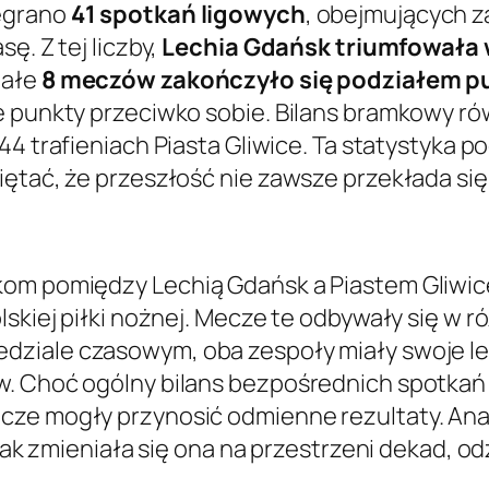
zegrano
41 spotkań ligowych
, obejmujących za
ę. Z tej liczby,
Lechia Gdańsk triumfowała
tałe
8 meczów zakończyło się podziałem 
e punkty przeciwko sobie. Bilans bramkowy ró
 44 trafieniach Piasta Gliwice. Ta statystyka 
iętać, że przeszłość nie zawsze przekłada się
kom pomiędzy Lechią Gdańsk a Piastem Gliwice
olskiej piłki nożnej. Mecze te odbywały się w
zedziale czasowym, oba zespoły miały swoje l
w. Choć ogólny bilans bezpośrednich spotkań
cze mogły przynosić odmienne rezultaty. Ana
jak zmieniała się ona na przestrzeni dekad, odz