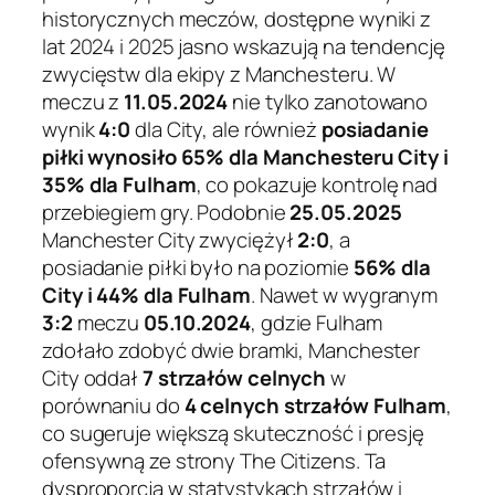
historycznych meczów, dostępne wyniki z
lat 2024 i 2025 jasno wskazują na tendencję
zwycięstw dla ekipy z Manchesteru. W
meczu z
11.05.2024
nie tylko zanotowano
wynik
4:0
dla City, ale również
posiadanie
piłki wynosiło 65% dla Manchesteru City i
35% dla Fulham
, co pokazuje kontrolę nad
przebiegiem gry. Podobnie
25.05.2025
Manchester City zwyciężył
2:0
, a
posiadanie piłki było na poziomie
56% dla
City i 44% dla Fulham
. Nawet w wygranym
3:2
meczu
05.10.2024
, gdzie Fulham
zdołało zdobyć dwie bramki, Manchester
City oddał
7 strzałów celnych
w
porównaniu do
4 celnych strzałów Fulham
,
co sugeruje większą skuteczność i presję
ofensywną ze strony The Citizens. Ta
dysproporcja w statystykach strzałów i