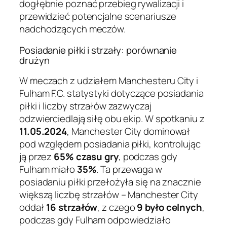
dogłębnie poznać przebieg rywalizacji i
przewidzieć potencjalne scenariusze
nadchodzących meczów.
Posiadanie piłki i strzały: porównanie
drużyn
W meczach z udziałem Manchesteru City i
Fulham F.C. statystyki dotyczące posiadania
piłki i liczby strzałów zazwyczaj
odzwierciedlają siłę obu ekip. W spotkaniu z
11.05.2024
, Manchester City dominował
pod względem posiadania piłki, kontrolując
ją przez
65% czasu gry
, podczas gdy
Fulham miało
35%
. Ta przewaga w
posiadaniu piłki przełożyła się na znacznie
większą liczbę strzałów – Manchester City
oddał
16 strzałów
, z czego
9 było celnych
,
podczas gdy Fulham odpowiedziało