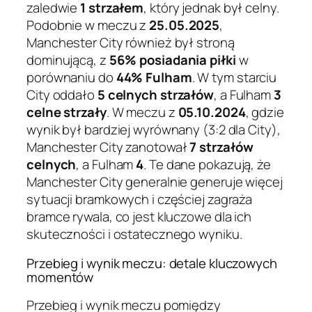
zaledwie
1 strzałem
, który jednak był celny.
Podobnie w meczu z
25.05.2025
,
Manchester City również był stroną
dominującą, z
56% posiadania piłki
w
porównaniu do
44% Fulham
. W tym starciu
City oddało
5 celnych strzałów
, a Fulham
3
celne strzały
. W meczu z
05.10.2024
, gdzie
wynik był bardziej wyrównany (3:2 dla City),
Manchester City zanotował
7 strzałów
celnych
, a Fulham
4
. Te dane pokazują, że
Manchester City generalnie generuje więcej
sytuacji bramkowych i częściej zagraża
bramce rywala, co jest kluczowe dla ich
skuteczności i ostatecznego wyniku.
Przebieg i wynik meczu: detale kluczowych
momentów
Przebieg i wynik meczu pomiędzy