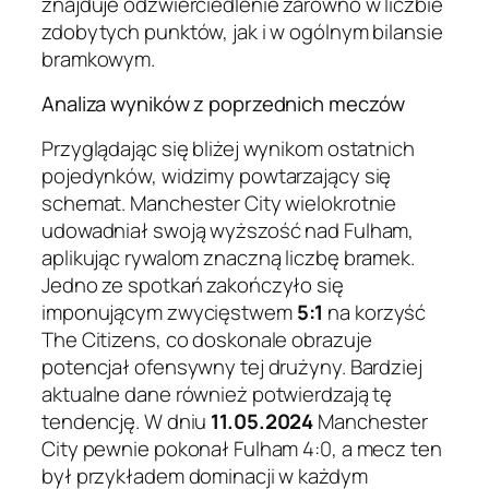
znajduje odzwierciedlenie zarówno w liczbie
zdobytych punktów, jak i w ogólnym bilansie
bramkowym.
Analiza wyników z poprzednich meczów
Przyglądając się bliżej wynikom ostatnich
pojedynków, widzimy powtarzający się
schemat. Manchester City wielokrotnie
udowadniał swoją wyższość nad Fulham,
aplikując rywalom znaczną liczbę bramek.
Jedno ze spotkań zakończyło się
imponującym zwycięstwem
5:1
na korzyść
The Citizens, co doskonale obrazuje
potencjał ofensywny tej drużyny. Bardziej
aktualne dane również potwierdzają tę
tendencję. W dniu
11.05.2024
Manchester
City pewnie pokonał Fulham 4:0, a mecz ten
był przykładem dominacji w każdym