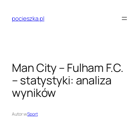
Przejdź
do
pocieszka.pl
treści
Man City – Fulham F.C.
– statystyki: analiza
wyników
Autor:
w
Sport