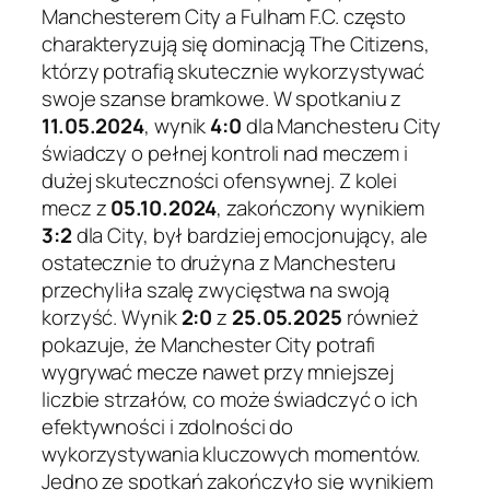
Manchesterem City a Fulham F.C. często
charakteryzują się dominacją The Citizens,
którzy potrafią skutecznie wykorzystywać
swoje szanse bramkowe. W spotkaniu z
11.05.2024
, wynik
4:0
dla Manchesteru City
świadczy o pełnej kontroli nad meczem i
dużej skuteczności ofensywnej. Z kolei
mecz z
05.10.2024
, zakończony wynikiem
3:2
dla City, był bardziej emocjonujący, ale
ostatecznie to drużyna z Manchesteru
przechyliła szalę zwycięstwa na swoją
korzyść. Wynik
2:0
z
25.05.2025
również
pokazuje, że Manchester City potrafi
wygrywać mecze nawet przy mniejszej
liczbie strzałów, co może świadczyć o ich
efektywności i zdolności do
wykorzystywania kluczowych momentów.
Jedno ze spotkań zakończyło się wynikiem