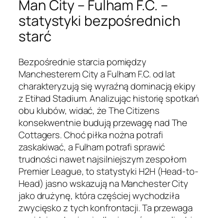
Man City – Fulham F.C. –
statystyki bezpośrednich
starć
Bezpośrednie starcia pomiędzy
Manchesterem City a Fulham F.C. od lat
charakteryzują się wyraźną dominacją ekipy
z Etihad Stadium. Analizując historię spotkań
obu klubów, widać, że The Citizens
konsekwentnie budują przewagę nad The
Cottagers. Choć piłka nożna potrafi
zaskakiwać, a Fulham potrafi sprawić
trudności nawet najsilniejszym zespołom
Premier League, to statystyki H2H (Head-to-
Head) jasno wskazują na Manchester City
jako drużynę, która częściej wychodziła
zwycięsko z tych konfrontacji. Ta przewaga