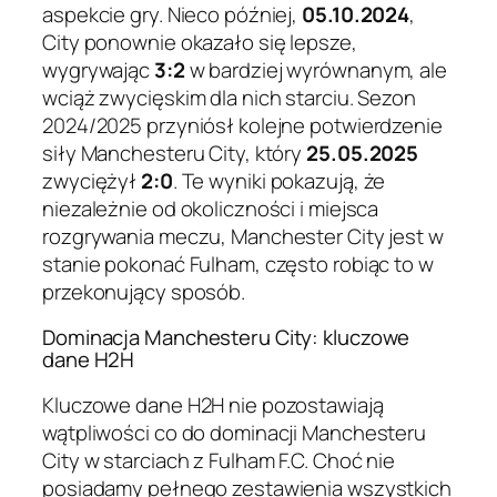
aspekcie gry. Nieco później,
05.10.2024
,
City ponownie okazało się lepsze,
wygrywając
3:2
w bardziej wyrównanym, ale
wciąż zwycięskim dla nich starciu. Sezon
2024/2025 przyniósł kolejne potwierdzenie
siły Manchesteru City, który
25.05.2025
zwyciężył
2:0
. Te wyniki pokazują, że
niezależnie od okoliczności i miejsca
rozgrywania meczu, Manchester City jest w
stanie pokonać Fulham, często robiąc to w
przekonujący sposób.
Dominacja Manchesteru City: kluczowe
dane H2H
Kluczowe dane H2H nie pozostawiają
wątpliwości co do dominacji Manchesteru
City w starciach z Fulham F.C. Choć nie
posiadamy pełnego zestawienia wszystkich