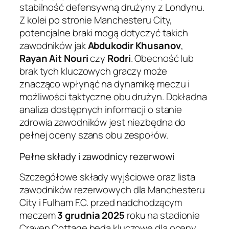
stabilność defensywną drużyny z Londynu.
Z kolei po stronie Manchesteru City,
potencjalne braki mogą dotyczyć takich
zawodników jak
Abdukodir Khusanov
,
Rayan Ait Nouri
czy
Rodri
. Obecność lub
brak tych kluczowych graczy może
znacząco wpłynąć na dynamikę meczu i
możliwości taktyczne obu drużyn. Dokładna
analiza dostępnych informacji o stanie
zdrowia zawodników jest niezbędna do
pełnej oceny szans obu zespołów.
Pełne składy i zawodnicy rezerwowi
Szczegółowe składy wyjściowe oraz lista
zawodników rezerwowych dla Manchesteru
City i Fulham F.C. przed nadchodzącym
meczem
3 grudnia 2025
roku na stadionie
Craven Cottage będą kluczowe dla oceny