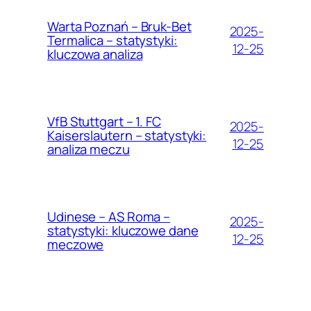
Warta Poznań – Bruk-Bet
2025-
Termalica – statystyki:
12-25
kluczowa analiza
VfB Stuttgart – 1. FC
2025-
Kaiserslautern – statystyki:
12-25
analiza meczu
Udinese – AS Roma –
2025-
statystyki: kluczowe dane
12-25
meczowe