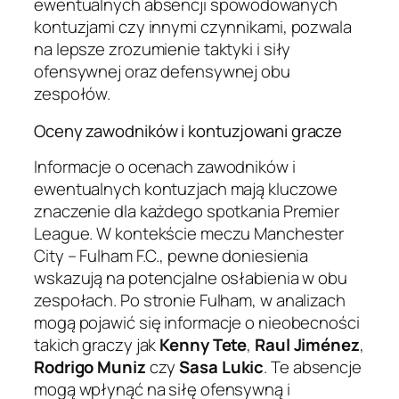
ewentualnych absencji spowodowanych
kontuzjami czy innymi czynnikami, pozwala
na lepsze zrozumienie taktyki i siły
ofensywnej oraz defensywnej obu
zespołów.
Oceny zawodników i kontuzjowani gracze
Informacje o ocenach zawodników i
ewentualnych kontuzjach mają kluczowe
znaczenie dla każdego spotkania Premier
League. W kontekście meczu Manchester
City – Fulham F.C., pewne doniesienia
wskazują na potencjalne osłabienia w obu
zespołach. Po stronie Fulham, w analizach
mogą pojawić się informacje o nieobecności
takich graczy jak
Kenny Tete
,
Raul Jiménez
,
Rodrigo Muniz
czy
Sasa Lukic
. Te absencje
mogą wpłynąć na siłę ofensywną i