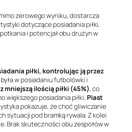
, mimo zerowego wyniku, dostarcza
tystyki dotyczące posiadania piłki,
spotkania i potencjał obu drużyn w
dania piłki, kontrolując ją przez
 była w posiadaniu futbolówki i
z mniejszą ilością piłki (45%)
, co
o większego posiadania piłki,
Piast
atystyka pokazuje, że choć gliwiczanie
ch sytuacji pod bramką rywala. Z kolei
nie. Brak skuteczności obu zespołów w