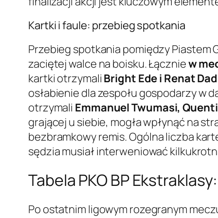
finalizacji akcji jest kluczowym elemen
Kartki i faule: przebieg spotkania
Przebieg spotkania pomiędzy Piastem Gli
zaciętej walce na boisku. Łącznie
w mec
kartki otrzymali
Bright Ede i Renat Da
osłabienie dla zespołu gospodarzy w da
otrzymali
Emmanuel Twumasi, Quentin
grającej u siebie, mogła wpłynąć na str
bezbramkowy remis. Ogólna liczba karte
sędzia musiał interweniować kilkukrotn
Tabela PKO BP Ekstraklasy:
Po ostatnim ligowym rozegranym meczu, 