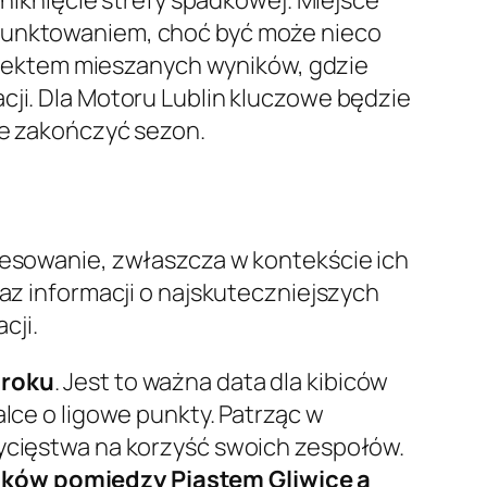
 punktowaniem, choć być może nieco
ć efektem mieszanych wyników, gdzie
cji. Dla Motoru Lublin kluczowe będzie
ie zakończyć sezon.
eresowanie, zwłaszcza w kontekście ich
raz informacji o najskuteczniejszych
cji.
 roku
. Jest to ważna data dla kibiców
alce o ligowe punkty. Patrząc w
wycięstwa na korzyść swoich zespołów.
nków pomiędzy Piastem Gliwice a