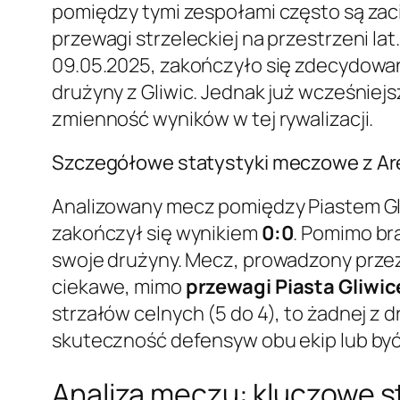
pomiędzy tymi zespołami często są zaci
przewagi strzeleckiej na przestrzeni la
09.05.2025, zakończyło się zdecydow
drużyny z Gliwic. Jednak już wcześniejs
zmienność wyników w tej rywalizacji.
Szczegółowe statystyki meczowe z Are
Analizowany mecz pomiędzy Piastem Gli
zakończył się wynikiem
0:0
. Pomimo br
swoje drużyny. Mecz, prowadzony przez
ciekawe, mimo
przewagi Piasta Gliwic
strzałów celnych (5 do 4), to żadnej z
skuteczność defensyw obu ekip lub być
Analiza meczu: kluczowe s