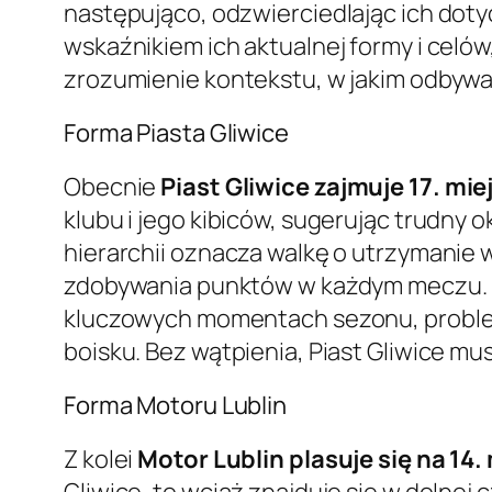
następująco, odzwierciedlając ich dot
wskaźnikiem ich aktualnej formy i celów
zrozumienie kontekstu, w jakim odbywaj
Forma Piasta Gliwice
Obecnie
Piast Gliwice zajmuje 17. mie
klubu i jego kibiców, sugerując trudny 
hierarchii oznacza walkę o utrzymanie w
zdobywania punktów w każdym meczu. Ni
kluczowych momentach sezonu, problem
boisku. Bez wątpienia, Piast Gliwice mu
Forma Motoru Lublin
Z kolei
Motor Lublin plasuje się na 14.
Gliwice, to wciąż znajduje się w dolnej 