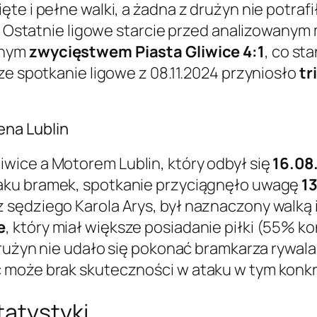
ęte i pełne walki, a żadna z drużyn nie potra
t. Ostatnie ligowe starcie przed analizowany
anym
zwycięstwem Piasta Gliwice 4:1
, co st
ze spotkanie ligowe z 08.11.2024 przyniosło
tr
na Lublin
wice a Motorem Lublin, który odbył się
16.08
aku bramek, spotkanie przyciągnęło uwagę
1
 sędziego Karola Arys, był naznaczony walk
e
, który miał większe posiadanie piłki (55% k
 drużyn nie udało się pokonać bramkarza rywa
 może brak skuteczności w ataku w tym konk
tatystyki