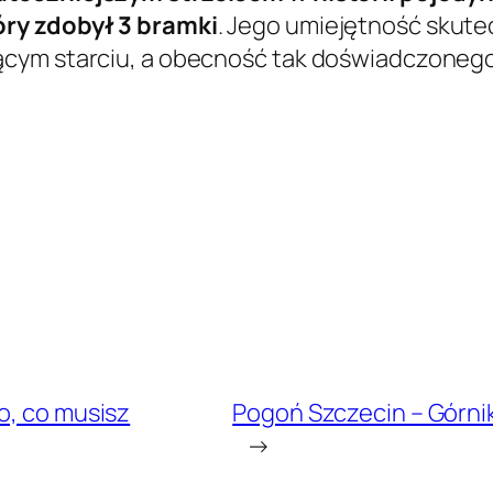
óry zdobył 3 bramki
. Jego umiejętność skut
ącym starciu, a obecność tak doświadczoneg
o, co musisz
Pogoń Szczecin – Górnik
→