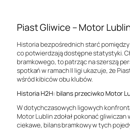
Piast Gliwice – Motor Lubl
Historia bezpośrednich starć pomiędzy 
co potwierdzają dostępne statystyki. C
bramkowego, to patrząc na szerszą per
spotkań w ramach II ligi ukazuje, że Pi
wśród kibiców obu klubów.
Historia H2H: bilans przeciwko Motor Lu
W dotychczasowych ligowych konfrontac
Motor Lublin zdołał pokonać gliwiczan 
ciekawe, bilans bramkowy w tych pojed