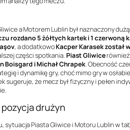
tem analizy tego meczu.
wice a Motorem Lublin był naznaczony dużą li
zu rozdano 5 żółtych kartek i 1 czerwoną 
daşov
, a dodatkowo
Kacper Karasek został 
lszej części spotkania.
Piast Gliwice
również 
 Boisgard i Michał Chrapek
. Obecność czer
ategię i dynamikę gry, choć mimo gry w osłabi
k sugeruje, że mecz był fizyczny i pełen ind
ie.
 pozycja drużyn
sytuacja Piasta Gliwice i Motoru Lublin w tab