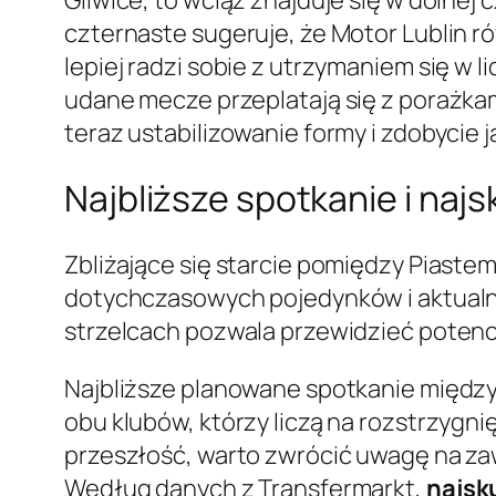
czternaste sugeruje, że Motor Lublin 
lepiej radzi sobie z utrzymaniem się w 
udane mecze przeplatają się z porażkam
teraz ustabilizowanie formy i zdobycie 
Najbliższe spotkanie i najs
Zbliżające się starcie pomiędzy Piaste
dotychczasowych pojedynków i aktualnej 
strzelcach pozwala przewidzieć potencj
Najbliższe planowane spotkanie między
obu klubów, którzy liczą na rozstrzygni
przeszłość, warto zwrócić uwagę na zaw
Według danych z Transfermarkt,
najsk