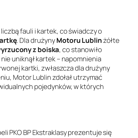
czbą fauli i kartek, co świadczy o
kartkę
. Dla drużyny
Motoru Lublin
żółte
wyrzucony z boiska
, co stanowiło
nie uniknął kartek – napomnienia
wonej kartki, zwłaszcza dla drużyny
eniu, Motor Lublin zdołał utrzymać
ywidualnych pojedynków, w których
eli PKO BP Ekstraklasy prezentuje się