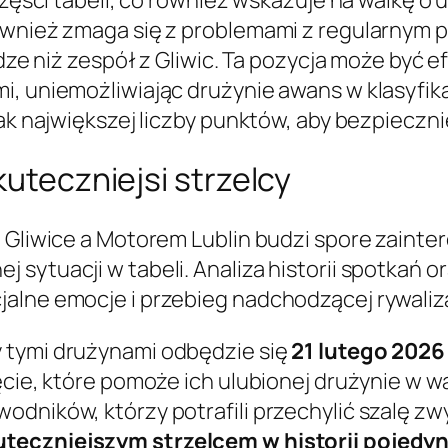
również zmaga się z problemami z regularnym
lidze niż zespół z Gliwic. Ta pozycja może by
i, uniemożliwiając drużynie awans w klasyfika
jak największej liczby punktów, aby bezpieczn
kuteczniejsi strzelcy
m Gliwice a Motorem Lublin budzi spore zaint
sytuacji w tabeli. Analiza historii spotkań o
alne emocje i przebieg nadchodzącej rywaliza
 tymi drużynami odbędzie się
21 lutego 2026
ęcie, które pomoże ich ulubionej drużynie w w
odników, którzy potrafili przechylić szalę z
uteczniejszym strzelcem w historii pojedy