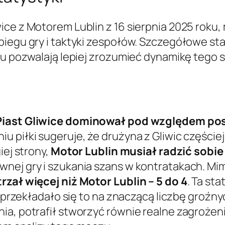
ice z Motorem Lublin z 16 sierpnia 2025 roku
iegu gry i taktyki zespołów. Szczegółowe sta
sku pozwalają lepiej zrozumieć dynamikę tego 
Piast Gliwice dominował pod względem posia
iu piłki sugeruje, że drużyna z Gliwic częściej
iej strony,
Motor Lublin musiał radzić sobie 
nej gry i szukania szans w kontratakach. Mim
rzał więcej niż Motor Lublin – 5 do 4
. Ta st
e przekładało się to na znaczącą liczbę groźny
ia, potrafił stworzyć równie realne zagroże