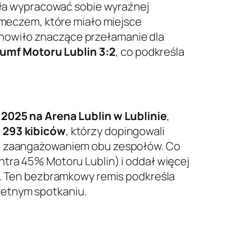
fiła wypracować sobie wyraźnej
m meczem, które miało miejsce
anowiło znaczące przełamanie dla
iumf Motoru Lublin 3:2
, co podkreśla
.2025 na Arena Lublin w Lublinie
,
3 293 kibiców
, którzy dopingowali
ą i zaangażowaniem obu zespołów. Co
ontra 45% Motoru Lublin) i oddał więcej
la. Ten bezbramkowy remis podkreśla
retnym spotkaniu.