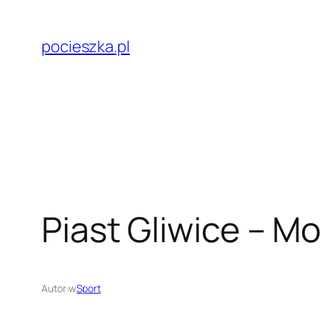
Przejdź
do
pocieszka.pl
treści
Piast Gliwice – Mo
Autor:
w
Sport