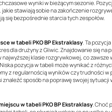
ychczasowe wyniki w bieżącym sezonie. Pozycj
, jakie stawiają sobie na zakończenie rozgrywe
ą się bezpośrednie starcia tych zespołów.
jsce w tabeli PKO BP Ekstraklasy
. Ta pozycj
okres dla drużyny z Gliwic. Znajdowanie się na
 najwyższej klasie rozgrywkowej, co zawsze w
ska pozycja w tabeli może wynikać z różnych
y z regularnością wyników czy trudności w p
si znaleźć sposób na poprawę swojej sytuacji 
 miejscu w tabeli PKO BP Ekstraklasy
. Choć p
części tabeli, co również wskazuje na walkę o 