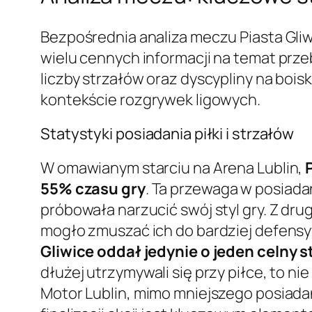
Bezpośrednia analiza meczu Piasta Gliw
wielu cennych informacji na temat przeb
liczby strzałów oraz dyscypliny na boi
kontekście rozgrywek ligowych.
Statystyki posiadania piłki i strzałów
W omawianym starciu na Arena Lublin,
55% czasu gry
. Ta przewaga w posiadan
próbowała narzucić swój styl gry. Z drug
mogło zmuszać ich do bardziej defensyw
Gliwice oddał jedynie o jeden celny st
dłużej utrzymywali się przy piłce, to ni
Motor Lublin, mimo mniejszego posiadan