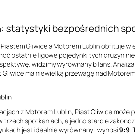
in: statystyki bezpośrednich sp
Piastem Gliwice a Motorem Lublin obfituje w 
hoć ostatnie ligowe pojedynki tych drużyn nie
spektywę, widzimy wyrównany bilans. Analiz
ast Gliwice ma niewielką przewagę nad Motorem
blin
jach z Motorem Lublin, Piast Gliwice może p
w trzech spotkaniach, a jedno starcie zakońc
ynkach jest idealnie wyrównany i wynosi
9:9
.