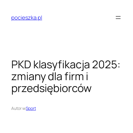
Przejdź
do
pocieszka.pl
treści
PKD klasyfikacja 2025:
zmiany dla firm i
przedsiębiorców
Autor:
w
Sport