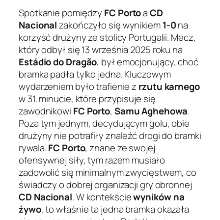
Spotkanie pomiędzy
FC Porto
a
CD
Nacional
zakończyło się wynikiem
1-0
na
korzyść drużyny ze stolicy Portugalii. Mecz,
który odbył się 13 września 2025 roku na
Estádio do Dragão
, był emocjonujący, choć
bramka padła tylko jedna. Kluczowym
wydarzeniem było trafienie z
rzutu karnego
w 31. minucie, które przypisuje się
zawodnikowi
FC Porto
,
Samu Aghehowa
.
Poza tym jednym, decydującym golu, obie
drużyny nie potrafiły znaleźć drogi do bramki
rywala.
FC Porto
, znane ze swojej
ofensywnej siły, tym razem musiało
zadowolić się minimalnym zwycięstwem, co
świadczy o dobrej organizacji gry obronnej
CD Nacional
. W kontekście
wyników na
żywo
, to właśnie ta jedna bramka okazała