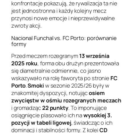
konfrontacje pokazują, że rywalizacja ta nie
jest jednostronna i każdy kolejny mecz
przynosi nowe emocje i nieprzewidywalne
zwroty akcji.
Nacional Funchal vs. FC Porto: porównanie
formy
Przed meczem rozegranym
13 września
2025 roku
, forma obu drużyn prezentowała
się diametralnie odmiennie, co jasno
wskazywało na rolę faworyta po stronie
FC
Porto
.
Smoki
w sezonie 2025/26 były w
znakomitej dyspozycji, notując
osiem
zwycięstw w ośmiu rozegranych meczach
i gromadząc
22 punkty
. To imponujące
osiągnięcie plasowało ich na
wysokiej 3.
pozycji w tabeli ligowej
, świadcząc o ich
dominacji i stabilności formy. Z kolei
CD