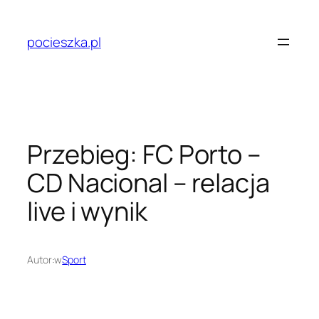
Przejdź
do
pocieszka.pl
treści
Przebieg: FC Porto –
CD Nacional – relacja
live i wynik
Autor:
w
Sport