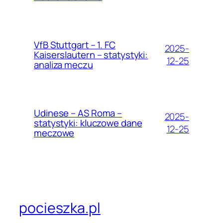
VfB Stuttgart – 1. FC
2025-
Kaiserslautern – statystyki:
12-25
analiza meczu
Udinese – AS Roma –
2025-
statystyki: kluczowe dane
12-25
meczowe
pocieszka.pl