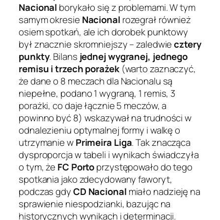
Nacional
borykało się z problemami. W tym
samym okresie
Nacional
rozegrał również
osiem spotkań, ale ich dorobek punktowy
był znacznie skromniejszy – zaledwie
cztery
punkty
. Bilans
jednej wygranej, jednego
remisu i trzech porażek
(warto zaznaczyć,
że dane o 8 meczach dla Nacionalu są
niepełne, podano 1 wygraną, 1 remis, 3
porażki, co daje łącznie 5 meczów, a
powinno być 8) wskazywał na trudności w
odnalezieniu optymalnej formy i walkę o
utrzymanie w
Primeira Liga
. Tak znacząca
dysproporcja w tabeli i wynikach świadczyła
o tym, że
FC Porto
przystępowało do tego
spotkania jako zdecydowany faworyt,
podczas gdy
CD Nacional
miało nadzieję na
sprawienie niespodzianki, bazując na
historycznych wynikach i determinacji.