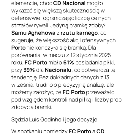
elemencie, choć
CD Nacional
mogło
wykazać się większą skutecznością w
defensywie, ograniczając liczbę celnych
strzałów rywali. Jedyną bramkę zdobył
Samu Aghehowa
z
rzutu karnego
, co
sugeruje, że większość akcji ofensywnych
Porto
nie kończyła się bramką. Dla
porównania, w meczu z 12 stycznia 2025
roku,
FC Porto
miało
61%
posiadania piłki,
przy
39%
dla
Nacionalu
, co potwierdza tę
tendencję. Bez dokładnych danych z 13
września, trudno o precyzyjną analizę, ale
możemy założyć, że
FC Porto
przeważało
pod względem kontroli nad piłką i liczby prób
zdobycia bramki.
Sędzia Luís Godinho i jego decyzje
W spotkaniu pomiędzy
FC Porto
a
CD