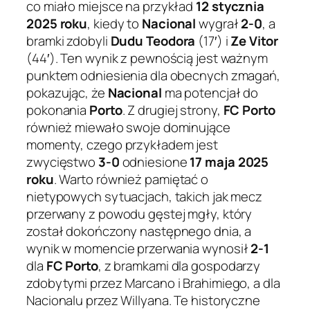
co miało miejsce na przykład
12 stycznia
2025 roku
, kiedy to
Nacional
wygrał
2-0
, a
bramki zdobyli
Dudu Teodora
(17′) i
Ze Vitor
(44′). Ten wynik z pewnością jest ważnym
punktem odniesienia dla obecnych zmagań,
pokazując, że
Nacional
ma potencjał do
pokonania
Porto
. Z drugiej strony,
FC Porto
również miewało swoje dominujące
momenty, czego przykładem jest
zwycięstwo
3-0
odniesione
17 maja 2025
roku
. Warto również pamiętać o
nietypowych sytuacjach, takich jak mecz
przerwany z powodu gęstej mgły, który
został dokończony następnego dnia, a
wynik w momencie przerwania wynosił
2-1
dla
FC Porto
, z bramkami dla gospodarzy
zdobytymi przez Marcano i Brahimiego, a dla
Nacionalu przez Willyana. Te historyczne