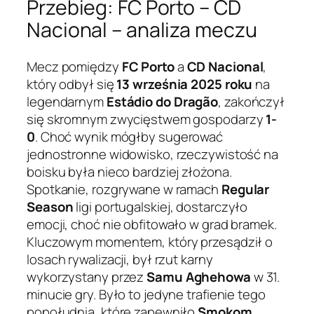
Przebieg: FC Porto – CD
Nacional – analiza meczu
Mecz pomiędzy
FC Porto
a
CD Nacional
,
który odbył się
13 września 2025 roku
na
legendarnym
Estádio do Dragão
, zakończył
się skromnym zwycięstwem gospodarzy
1-
0
. Choć wynik mógłby sugerować
jednostronne widowisko, rzeczywistość na
boisku była nieco bardziej złożona.
Spotkanie, rozgrywane w ramach
Regular
Season
ligi portugalskiej, dostarczyło
emocji, choć nie obfitowało w grad bramek.
Kluczowym momentem, który przesądził o
losach rywalizacji, był rzut karny
wykorzystany przez
Samu Aghehowa
w 31.
minucie gry. Było to jedyne trafienie tego
popołudnia, które zapewniło
Smokom