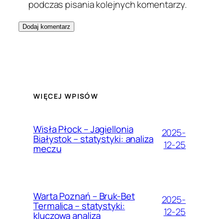
podczas pisania kolejnych komentarzy.
WIĘCEJ WPISÓW
Wisła Płock – Jagiellonia
2025-
Białystok – statystyki: analiza
12-25
meczu
Warta Poznań – Bruk-Bet
2025-
Termalica – statystyki:
12-25
kluczowa analiza