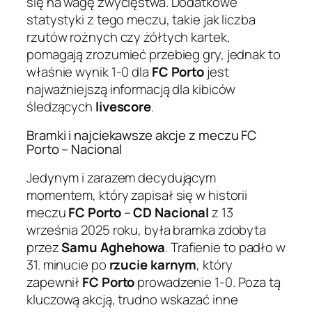
się na wagę zwycięstwa. Dodatkowe
statystyki z tego meczu, takie jak liczba
rzutów rożnych czy żółtych kartek,
pomagają zrozumieć przebieg gry, jednak to
właśnie wynik 1-0 dla
FC Porto
jest
najważniejszą informacją dla kibiców
śledzących
livescore
.
Bramki i najciekawsze akcje z meczu FC
Porto – Nacional
Jedynym i zarazem decydującym
momentem, który zapisał się w historii
meczu
FC Porto
–
CD Nacional
z 13
września 2025 roku, była bramka zdobyta
przez
Samu Aghehowa
. Trafienie to padło w
31. minucie po
rzucie karnym
, który
zapewnił
FC Porto
prowadzenie 1-0. Poza tą
kluczową akcją, trudno wskazać inne