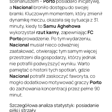
scenariuszem –
Porto
posiadało inicjatywę,
a
Nacional
broniło dostępu do swojej
bramki. Kluczowym momentem, który zmienił
dynamikę meczu, okazała się sytuacja z 31.
minuty, kiedy to
Samu Aghehowa
wykorzystał
rzut karny
, zapewniając
FC
Porto
prowadzenie. Po tym wydarzeniu,
Nacional
musiał nieco odważniej
zaatakować, otwierając tym samym więcej
przestrzeni dla gospodarzy, którzy jednak
nie potrafili podwyższyć wyniku. Warto
pamiętać o historii tych spotkań, gdzie
Nacional
potrafił zaskoczyć faworyta, co
mogło dodatkowo motywować graczy
Porto
do zachowania koncentracji przez pełne 90
minut.
Szczegółowa analiza statystyk: posiadanie
piłki i strzały