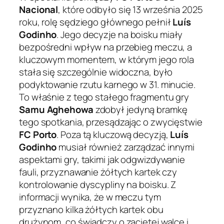
Nacional
, które odbyło się 13 września 2025
roku, rolę sędziego głównego pełnił
Luís
Godinho
. Jego decyzje na boisku miały
bezpośredni wpływ na przebieg meczu, a
kluczowym momentem, w którym jego rola
stała się szczególnie widoczna, było
podyktowanie rzutu karnego w 31. minucie.
To właśnie z tego stałego fragmentu gry
Samu Aghehowa
zdobył jedyną bramkę
tego spotkania, przesądzając o zwycięstwie
FC Porto
. Poza tą kluczową decyzją,
Luís
Godinho
musiał również zarządzać innymi
aspektami gry, takimi jak odgwizdywanie
fauli, przyznawanie żółtych kartek czy
kontrolowanie dyscypliny na boisku. Z
informacji wynika, że w meczu tym
przyznano kilka żółtych kartek obu
drużynom, co świadczy o zaciętej walce i