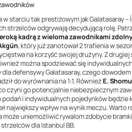
y zawodników
w starciu tak prestiżowym jak Galatasaray – 
ch strzelców odgrywają decydującą rolę. Patr
zeroką kadrą z wieloma zawodnikami zdoln
 Akgün
, który już zanotował 2 trafienia w sez
cięstwa na korzyść swojej drużyny. Z drugiej 
, również można spodziewać się indywidualnyc
y dla defensywy Galatasaray, czego dowodem j
dził do wyrównania na 1:1. Również
E. Shom
 co czyni go potencjalnie niebezpiecznym zaw
h podań i indywidualnych pojedynków będzie 
iał największy wpływ na wynik meczu. Warto 
 może uniemożliwić rywalom zdobycie bramki
strzelców dla Istanbul BB.