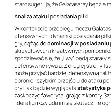
starć sugerują, że Galatasaray będzie 
Analiza ataku i posiadania piłki
W kontekście przebiegu meczu Galatasar
ofensywnych i dynamiki posiadania piłki
gry, dążąc do
dominacji w posiadaniu p
skrzydłowych i kreatywnych pomocników
spodziewać się, że „Lwy” będą starały s
defensywne rywala. Z drugiej strony, İst
może przyjąć bardziej defensywną takt
obronie i szybkim przejściu do ataku p
gry i jak będzie wyglądała
statystyka p
zaskoczyć faworyta, grając z kontry. S
lidera ligi i czy uda im się skutecznie 