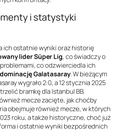
menty i statystyki
ch ostatnie wyniki oraz historię
wany lider Süper Lig
, co świadczy o
 problemami, co odzwierciedla ich
dominację Galatasaray
. W bieżącym
asaray wygrało 2:0, a 12 stycznia 2025
rzelić bramkę dla Istanbul BB.
również mecze zacięte, jak choćby
oria obejmuje również mecze, w których
023 roku, a także historyczne, choć już
 forma i ostatnie wyniki bezpośrednich