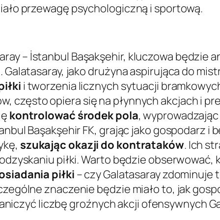
miało przewagę psychologiczną i sportową.
ay – İstanbul Başakşehir, kluczowa będzie an
. Galatasaray, jako drużyna aspirująca do mis
iłki
i tworzenia licznych sytuacji bramkowych
, często opiera się na płynnych akcjach i p
ię
kontrolować środek pola
, wyprowadzając 
anbul Başakşehir FK, grając jako gospodarz i b
ykę,
szukając okazji do kontrataków
. Ich s
o odzyskaniu piłki. Warto będzie obserwować, 
osiadania piłki
– czy Galatasaray zdominuje t
zczególne znaczenie będzie miało to, jak gosp
ograniczyć liczbę groźnych akcji ofensywnych G