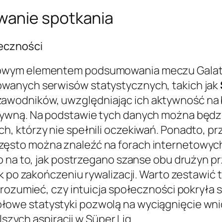
wanie spotkania
eczności
owym elementem podsumowania meczu Galatas
wanych serwisów statystycznych, takich jak
wodników, uwzględniając ich aktywność na b
sywną. Na podstawie tych danych można będz
ch, którzy nie spełnili oczekiwań. Ponadto, p
często można znaleźć na forach internetowych 
o na to, jak postrzegano szanse obu drużyn p
ik po zakończeniu rywalizacji. Warto zestawić
rozumieć, czy intuicja społeczności pokryła 
łowe statystyki pozwolą na wyciągnięcie wn
lszych aspiracji w Süper Lig.