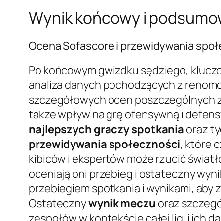
Wynik końcowy i podsumo
Ocena Sofascore i przewidywania społ
Po końcowym gwizdku sędziego, klucz
analiza danych pochodzących z renomo
szczegółowych ocen poszczególnych za
także wpływ na grę ofensywną i defen
najlepszych graczy spotkania
oraz ty
przewidywania społeczności
, które 
kibiców i ekspertów może rzucić światł
oceniają oni przebieg i ostateczny wyn
przebiegiem spotkania i wynikami, aby z
Ostateczny
wynik meczu
oraz szczegó
zespołów w kontekście całej ligi i ich da