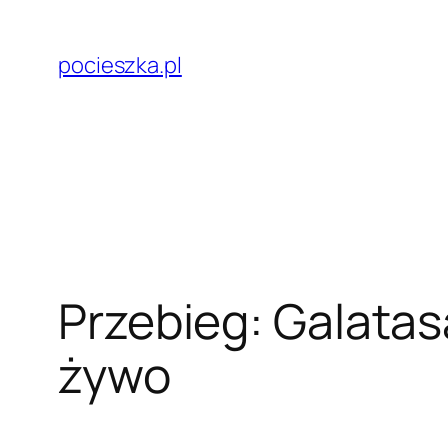
Przejdź
do
pocieszka.pl
treści
Przebieg: Galatasa
żywo