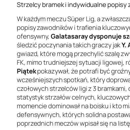
Strzelcy bramek i indywidualne popis
W każdym meczu Süper Lig, a zwłaszcza 
popisy zawodników i trafienia kluczowy
ofensywny,
Galatasaray dysponuje s
śledzić poczynania takich graczy jak
Y.
gwiazd, które mogą przechylić szalę zwy
FK, mimo trudniejszej sytuacji ligowej
Piątek
pokazywał, że potrafi być groźn
wcześniejszych spotkań, który doprowa
czołowych strzelców ligi z 3 bramkami,
statystyk strzałów celnych, kluczowyc
momencie dominował na boisku i kto m
defensywnych, których solidna postawa
poprzednich meczów wpisał się na listę 