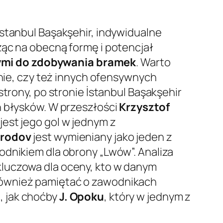
İstanbul Başakşehir, indywidualne
ząc na obecną formę i potencjał
ymi do zdobywania bramek
. Warto
onie, czy też innych ofensywnych
strony, po stronie İstanbul Başakşehir
h błysków. W przeszłości
Krzysztof
est jego gol w jednym z
urodov
jest wymieniany jako jeden z
odnikiem dla obrony „Lwów”. Analiza
kluczowa dla oceny, kto w danym
również pamiętać o zawodnikach
, jak choćby
J. Opoku
, który w jednym z