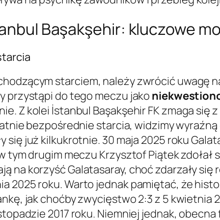
tanbul Başakşehir: kluczowe mo
starcia
hodzącym starciem, należy zwrócić uwagę na i
ay przystąpi do tego meczu jako
niekwestiono
e. Z kolei İstanbul Başakşehir FK zmaga się z
statnie bezpośrednie starcia, widzimy wyraźną
się już kilkukrotnie. 30 maja 2025 roku Galat
 w tym drugim meczu Krzysztof Piątek zdołał st
ą na korzyść Galatasaray, choć zdarzały się 
a 2025 roku. Warto jednak pamiętać, że hist
nkę, jak choćby zwycięstwo 2:3 z 5 kwietnia 2
stopadzie 2017 roku. Niemniej jednak, obecna