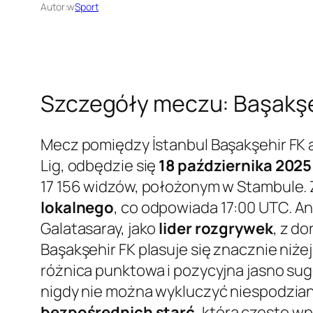
Autor:
w
Sport
Szczegóły meczu: Başakşeh
Mecz pomiędzy İstanbul Başakşehir FK a
Lig, odbędzie się
18 października 2025
17 156 widzów, położonym w Stambule. Z
lokalnego
, co odpowiada 17:00 UTC. An
Galatasaray, jako
lider rozgrywek
, z d
Başakşehir FK plasuje się znacznie niże
różnica punktowa i pozycyjna jasno sug
nigdy nie można wykluczyć niespodzian
bezpośrednich starć
, która często w