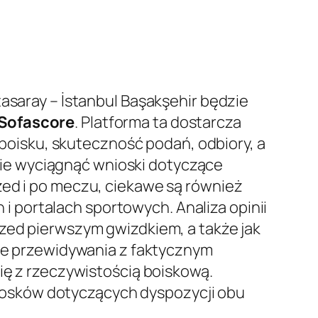
aray – İstanbul Başakşehir będzie
Sofascore
. Platforma ta dostarcza
oisku, skuteczność podań, odbiory, a
ie wyciągnąć wnioski dotyczące
rzed i po meczu, ciekawe są również
i portalach sportowych. Analiza opinii
rzed pierwszym gwizdkiem, a także jak
 te przewidywania z faktycznym
się z rzeczywistością boiskową.
iosków dotyczących dyspozycji obu