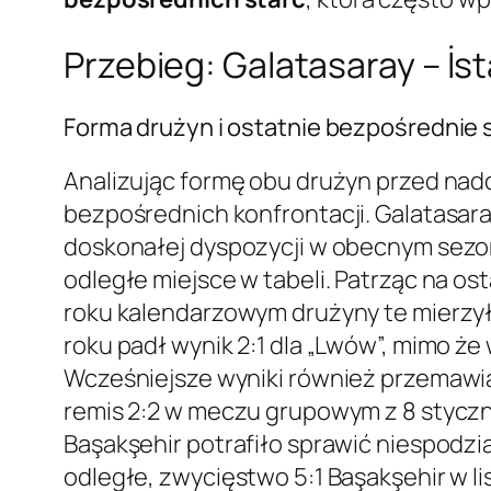
Przebieg: Galatasaray – İs
Forma drużyn i ostatnie bezpośrednie 
Analizując formę obu drużyn przed nadc
bezpośrednich konfrontacji. Galatasar
doskonałej dyspozycji w obecnym sezoni
odległe miejsce w tabeli. Patrząc na o
roku kalendarzowym drużyny te mierzyły 
roku padł wynik 2:1 dla „Lwów”, mimo że
Wcześniejsze wyniki również przemawiaj
remis 2:2 w meczu grupowym z 8 styczni
Başakşehir potrafiło sprawić niespodzia
odległe, zwycięstwo 5:1 Başakşehir w li