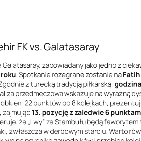
ir FK vs. Galatasaray
 Galatasaray, zapowiadany jako jedno z ciek
 roku
. Spotkanie rozegrane zostanie na
Fatih
godnie z turecką tradycją piłkarską,
godzina
aliza przedmeczowa wskazuje na wyraźną dyspr
orobkiem 22 punktów po 8 kolejkach, prezentuje
j, zajmując
13. pozycję z zaledwie 6 punkta
eruje, że „Lwy” ze Stambułu będą faworytem 
ki, zwłaszcza w derbowym starciu. Warto ró
pływa na psychikę zawodników i przebieg kolej