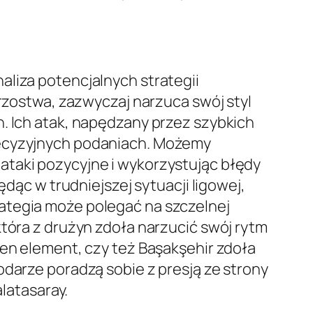
aliza potencjalnych strategii
trzostwa, zazwyczaj narzuca swój styl
. Ich atak, napędzany przez szybkich
recyzyjnych podaniach. Możemy
ataki pozycyjne i wykorzystując błędy
ędąc w trudniejszej sytuacji ligowej,
trategia może polegać na szczelnej
która z drużyn zdoła narzucić swój rytm
en element, czy też Başakşehir zdoła
odarze poradzą sobie z presją ze strony
alatasaray.