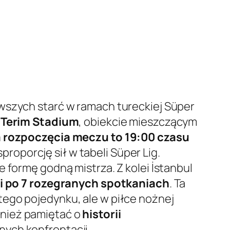
awszych starć w ramach tureckiej Süper
 Terim Stadium
, obiekcie mieszczącym
 rozpoczęcia meczu to 19:00 czasu
oporcję sił w tabeli Süper Lig.
 formę godną mistrza. Z kolei İstanbul
mi po 7 rozegranych spotkaniach
. Ta
tego pojedynku, ale w piłce nożnej
wnież pamiętać o
historii
nych konfrontacji.