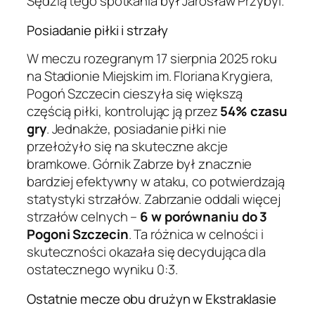
Sędzią tego spotkania był Jarosław Przybyl.
Posiadanie piłki i strzały
W meczu rozegranym 17 sierpnia 2025 roku
na Stadionie Miejskim im. Floriana Krygiera,
Pogoń Szczecin cieszyła się większą
częścią piłki, kontrolując ją przez
54% czasu
gry
. Jednakże, posiadanie piłki nie
przełożyło się na skuteczne akcje
bramkowe. Górnik Zabrze był znacznie
bardziej efektywny w ataku, co potwierdzają
statystyki strzałów. Zabrzanie oddali więcej
strzałów celnych –
6 w porównaniu do 3
Pogoni Szczecin
. Ta różnica w celności i
skuteczności okazała się decydująca dla
ostatecznego wyniku 0:3.
Ostatnie mecze obu drużyn w Ekstraklasie