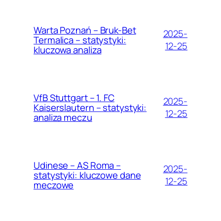
Warta Poznań – Bruk-Bet
2025-
Termalica – statystyki:
12-25
kluczowa analiza
VfB Stuttgart – 1. FC
2025-
Kaiserslautern – statystyki:
12-25
analiza meczu
Udinese – AS Roma –
2025-
statystyki: kluczowe dane
12-25
meczowe