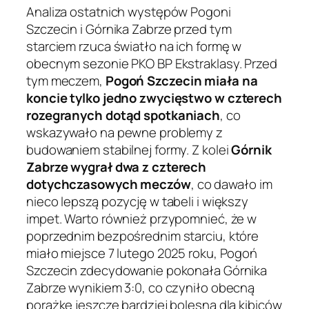
Analiza ostatnich występów Pogoni
Szczecin i Górnika Zabrze przed tym
starciem rzuca światło na ich formę w
obecnym sezonie PKO BP Ekstraklasy. Przed
tym meczem,
Pogoń Szczecin miała na
koncie tylko jedno zwycięstwo w czterech
rozegranych dotąd spotkaniach
, co
wskazywało na pewne problemy z
budowaniem stabilnej formy. Z kolei
Górnik
Zabrze wygrał dwa z czterech
dotychczasowych meczów
, co dawało im
nieco lepszą pozycję w tabeli i większy
impet. Warto również przypomnieć, że w
poprzednim bezpośrednim starciu, które
miało miejsce 7 lutego 2025 roku, Pogoń
Szczecin zdecydowanie pokonała Górnika
Zabrze wynikiem 3:0, co czyniło obecną
porażkę jeszcze bardziej bolesną dla kibiców