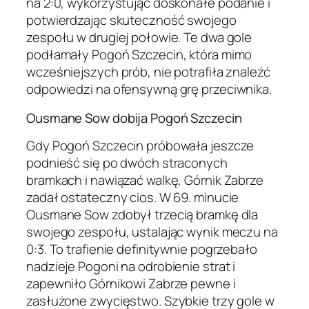
na 2:0, wykorzystując doskonałe podanie i
potwierdzając skuteczność swojego
zespołu w drugiej połowie. Te dwa gole
podłamały Pogoń Szczecin, która mimo
wcześniejszych prób, nie potrafiła znaleźć
odpowiedzi na ofensywną grę przeciwnika.
Ousmane Sow dobija Pogoń Szczecin
Gdy Pogoń Szczecin próbowała jeszcze
podnieść się po dwóch straconych
bramkach i nawiązać walkę, Górnik Zabrze
zadał ostateczny cios. W 69. minucie
Ousmane Sow zdobył trzecią bramkę dla
swojego zespołu, ustalając wynik meczu na
0:3. To trafienie definitywnie pogrzebało
nadzieje Pogoni na odrobienie strat i
zapewniło Górnikowi Zabrze pewne i
zasłużone zwycięstwo. Szybkie trzy gole w