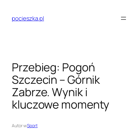
Przejdź
do
pocieszka.pl
treści
Przebieg: Pogoń
Szczecin – Górnik
Zabrze. Wynik i
kluczowe momenty
Autor:
w
Sport