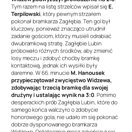
Tym razem na listę strzelców wpisał się
E.
Terpilowski
, który pewnym strzałem
pokonał bramkarza Zagłębia. Ten gol był
kluczowy, ponieważ znacząco utrudnił
zadanie gościom, którzy musieli odrabiać
dwubramkową stratę. Zagłębie Lubin
próbowało różnych środków, aby zmienić
losy meczu i zdobyć choćby bramkę
kontaktową, jednak ich wysiłki były
daremne. W 66. minucie
M. Hanousek
przypieczętował zwycięstwo Widzewa,
zdobywając trzecią bramkę dla swojej
drużyny i ustalając wynik na 3:0
. Pomimo
desperackich prób Zagłębia Lubin, które do
samego końca walczyło o zdobycie
honorowego gola, nie udało im się pokonać
dobrze dysponowanego bramkarza
Widzewa. Ostatecznie mecz zakończył się