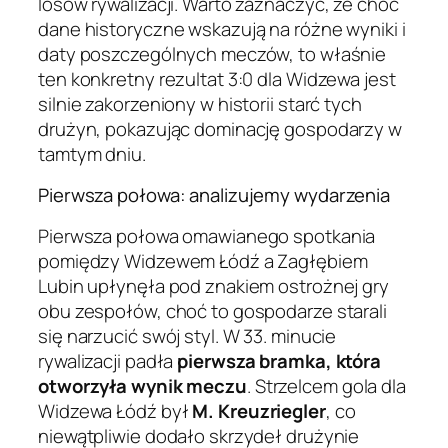
losów rywalizacji. Warto zaznaczyć, że choć
dane historyczne wskazują na różne wyniki i
daty poszczególnych meczów, to właśnie
ten konkretny rezultat 3:0 dla Widzewa jest
silnie zakorzeniony w historii starć tych
drużyn, pokazując dominację gospodarzy w
tamtym dniu.
Pierwsza połowa: analizujemy wydarzenia
Pierwsza połowa omawianego spotkania
pomiędzy Widzewem Łódź a Zagłębiem
Lubin upłynęła pod znakiem ostrożnej gry
obu zespołów, choć to gospodarze starali
się narzucić swój styl. W 33. minucie
rywalizacji padła
pierwsza bramka, która
otworzyła wynik meczu
. Strzelcem gola dla
Widzewa Łódź był
M. Kreuzriegler
, co
niewątpliwie dodało skrzydeł drużynie