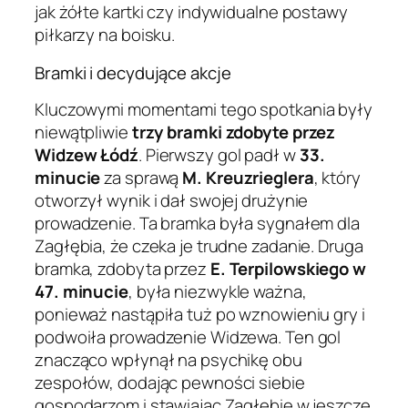
jak żółte kartki czy indywidualne postawy
piłkarzy na boisku.
Bramki i decydujące akcje
Kluczowymi momentami tego spotkania były
niewątpliwie
trzy bramki zdobyte przez
Widzew Łódź
. Pierwszy gol padł w
33.
minucie
za sprawą
M. Kreuzrieglera
, który
otworzył wynik i dał swojej drużynie
prowadzenie. Ta bramka była sygnałem dla
Zagłębia, że czeka je trudne zadanie. Druga
bramka, zdobyta przez
E. Terpilowskiego w
47. minucie
, była niezwykle ważna,
ponieważ nastąpiła tuż po wznowieniu gry i
podwoiła prowadzenie Widzewa. Ten gol
znacząco wpłynął na psychikę obu
zespołów, dodając pewności siebie
gospodarzom i stawiając Zagłębie w jeszcze