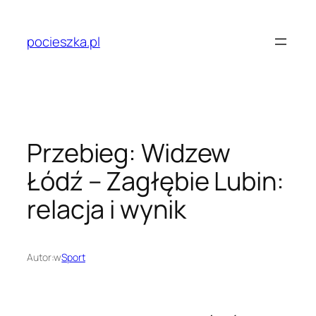
Przejdź
do
pocieszka.pl
treści
Przebieg: Widzew
Łódź – Zagłębie Lubin:
relacja i wynik
Autor:
w
Sport