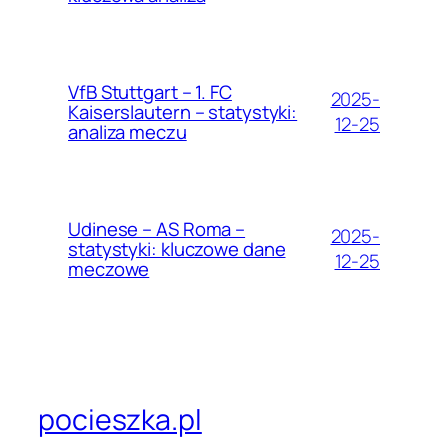
VfB Stuttgart – 1. FC
2025-
Kaiserslautern – statystyki:
12-25
analiza meczu
Udinese – AS Roma –
2025-
statystyki: kluczowe dane
12-25
meczowe
pocieszka.pl