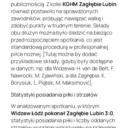
publicznością. Z kolei
KGHM Zagłębie Lubin
również postawiło na sprawdzonych
zawodników, próbując nawiązać walkę i
zdobyć punkty w trudnym terenie. Składy
obu drużyn można było śledzić na bieżąco
przed rozpoczęciem spotkania, co jest
standardową procedurą w profesjonalnej
piłce nożnej. [Tutaj można by dodać
przykładowe składy, gdyby były dostępne
w danych, np. dla Widzewa: H. van de Belt, F.
Nawrocki, M. Zjawiński, a dla Zagłębia: K.
Borysiuk, L. Piątek, M. Maksimović].
Statystyki posiadania piłki i strzałów
W analizowanym spotkaniu, w którym
Widzew Łódź pokonał Zagłębie Lubin 3:0
,
statystyki posiadania piłki i liczby oddanych
strzałów wyraźnie wskazywały na przewagę