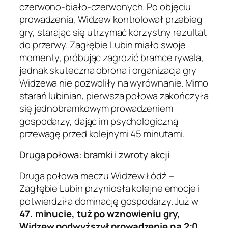
czerwono-biało-czerwonych. Po objęciu
prowadzenia, Widzew kontrolował przebieg
gry, starając się utrzymać korzystny rezultat
do przerwy. Zagłębie Lubin miało swoje
momenty, próbując zagrozić bramce rywala,
jednak skuteczna obrona i organizacja gry
Widzewa nie pozwoliły na wyrównanie. Mimo
starań lubinian, pierwsza połowa zakończyła
się jednobramkowym prowadzeniem
gospodarzy, dając im psychologiczną
przewagę przed kolejnymi 45 minutami.
Druga połowa: bramki i zwroty akcji
Druga połowa meczu Widzew Łódź –
Zagłębie Lubin przyniosła kolejne emocje i
potwierdziła dominację gospodarzy. Już w
47. minucie, tuż po wznowieniu gry,
Widzew podwyższył prowadzenie na 2:0
.