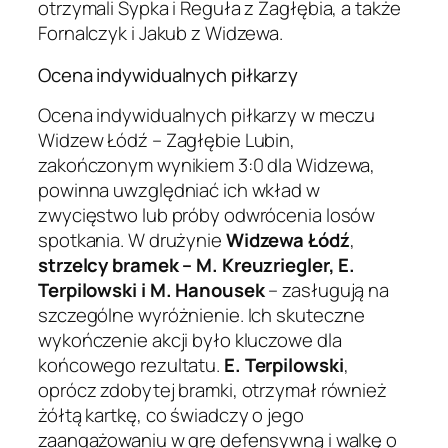
otrzymali Sypka i Reguła z Zagłębia, a także
Fornalczyk i Jakub z Widzewa.
Ocena indywidualnych piłkarzy
Ocena indywidualnych piłkarzy w meczu
Widzew Łódź – Zagłębie Lubin,
zakończonym wynikiem 3:0 dla Widzewa,
powinna uwzględniać ich wkład w
zwycięstwo lub próby odwrócenia losów
spotkania. W drużynie
Widzewa Łódź
,
strzelcy bramek – M. Kreuzriegler, E.
Terpilowski i M. Hanousek
– zasługują na
szczególne wyróżnienie. Ich skuteczne
wykończenie akcji było kluczowe dla
końcowego rezultatu.
E. Terpilowski
,
oprócz zdobytej bramki, otrzymał również
żółtą kartkę, co świadczy o jego
zaangażowaniu w grę defensywną i walkę o