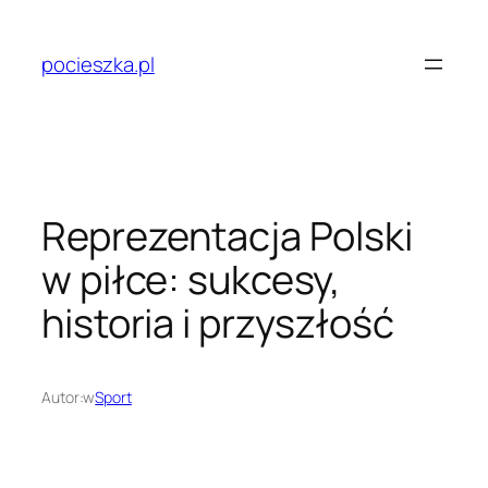
Przejdź
do
pocieszka.pl
treści
Reprezentacja Polski
w piłce: sukcesy,
historia i przyszłość
Autor:
w
Sport