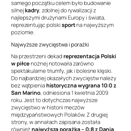
samego początku celem było budowanie
silnej
kadry
, zdolnej do rywalizacji z
najlepszymi drużynami Europy i świata,
reprezentując polski
sport
na najwyższym
poziomie.
Najwyższe zwycięstwa i porażki
Na przestrzeni dekad
reprezentacja Polski
w piłce
nożnej notowała zarówno
spektakularne triumfy, jak i bolesne klęski.
Do najbardziej okazałych zwycięstw należy
bez wątpienia
historyczna wygrana 10:0 z
San Marino
, odniesiona 1 kwietnia 2009
roku. Jest to dotychczas najwyższe
zwycięstwo w historii meczów
międzypaństwowych Polaków. Z drugiej
strony, w annałach zapisana została
również
najwyższa porażka – 0:8 z Danią
,