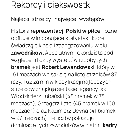
Rekordy i ciekawostki
Najlepsi strzelcy i najwięcej występów
Historia
reprezentacji Polski w piłce
nożnej
obfituje w imponujące statystyki, które
świadczą o klasie i zaangażowaniu wielu
zawodników
. Absolutnym rekordzistą pod
względem liczby występów i zdobytych
bramek
jest
Robert Lewandowski
, który w
161 meczach wpisał się na listę strzelców 87
razy. Tuż za nim w klasyfikacji najlepszych
strzelców znajdują się takie legendy jak
Włodzimierz Lubański (48 bramek w 75
meczach), Grzegorz Lato (45 bramek w 100
meczach) oraz Kazimierz Deyna (41 bramek
w 97 meczach). Te liczby pokazują
dominację tych zawodników w historii
kadry
.