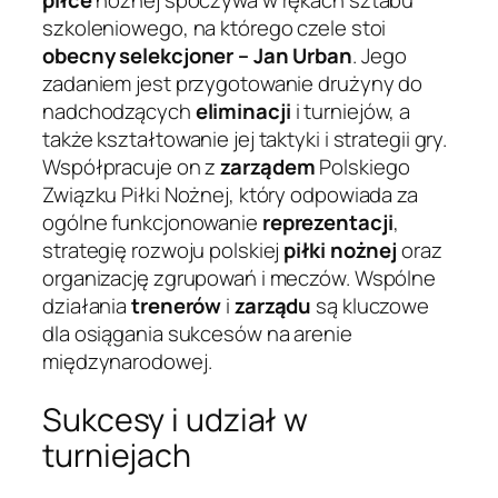
piłce
nożnej spoczywa w rękach sztabu
szkoleniowego, na którego czele stoi
obecny selekcjoner – Jan Urban
. Jego
zadaniem jest przygotowanie drużyny do
nadchodzących
eliminacji
i turniejów, a
także kształtowanie jej taktyki i strategii gry.
Współpracuje on z
zarządem
Polskiego
Związku Piłki Nożnej, który odpowiada za
ogólne funkcjonowanie
reprezentacji
,
strategię rozwoju polskiej
piłki nożnej
oraz
organizację zgrupowań i meczów. Wspólne
działania
trenerów
i
zarządu
są kluczowe
dla osiągania sukcesów na arenie
międzynarodowej.
Sukcesy i udział w
turniejach