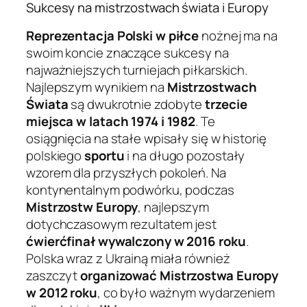
Sukcesy na mistrzostwach świata i Europy
Reprezentacja Polski w piłce
nożnej ma na
swoim koncie znaczące sukcesy na
najważniejszych turniejach piłkarskich.
Najlepszym wynikiem na
Mistrzostwach
Świata
są dwukrotnie zdobyte
trzecie
miejsca w latach 1974 i 1982
. Te
osiągnięcia na stałe wpisały się w historię
polskiego
sportu
i na długo pozostały
wzorem dla przyszłych pokoleń. Na
kontynentalnym podwórku, podczas
Mistrzostw Europy
, najlepszym
dotychczasowym rezultatem jest
ćwierćfinał wywalczony w 2016 roku
.
Polska wraz z Ukrainą miała również
zaszczyt
organizować Mistrzostwa Europy
w 2012 roku
, co było ważnym wydarzeniem