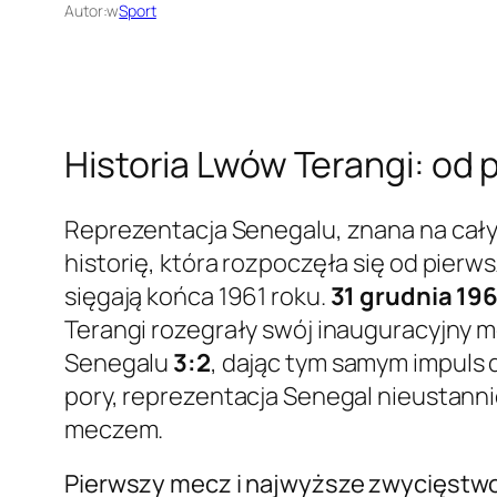
Autor:
w
Sport
Historia Lwów Terangi: od
Reprezentacja Senegalu, znana na cały
historię, która rozpoczęła się od pier
sięgają końca 1961 roku.
31 grudnia 196
Terangi rozegrały swój inauguracyjny 
Senegalu
3:2
, dając tym samym impuls 
pory, reprezentacja Senegal nieustannie
meczem.
Pierwszy mecz i najwyższe zwycięstwo