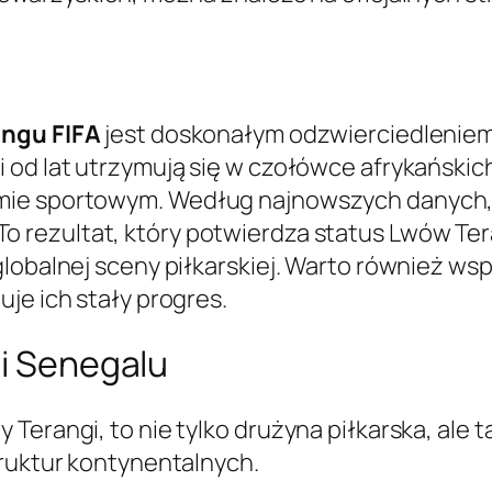
ingu FIFA
jest doskonałym odzwierciedleniem j
 od lat utrzymują się w czołówce afrykańskic
mie sportowym. Według najnowszych danych,
 To rezultat, który potwierdza status Lwów Ter
globalnej sceny piłkarskiej. Warto również ws
je ich stały progres.
ji Senegalu
 Terangi, to nie tylko drużyna piłkarska, ale
truktur kontynentalnych.