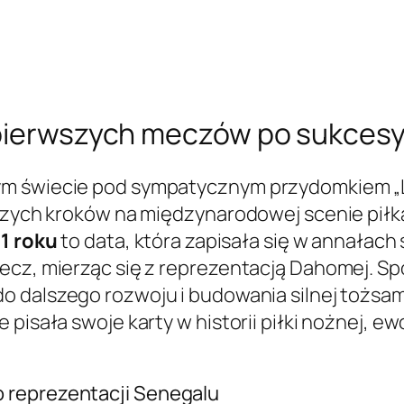
 pierwszych meczów po sukces
m świecie pod sympatycznym przydomkiem „Lw
wszych kroków na międzynarodowej scenie piłka
1 roku
to data, która zapisała się w annałach
mecz, mierząc się z reprezentacją Dahomej. 
do dalszego rozwoju i budowania silnej tożsa
 pisała swoje karty w historii piłki nożnej, e
 reprezentacji Senegalu