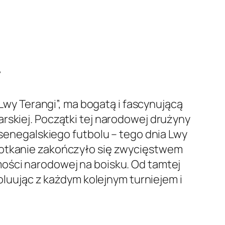
y
y Terangi”, ma bogatą i fascynującą
rskiej. Początki tej narodowej drużyny
 senegalskiego futbolu – tego dnia Lwy
Spotkanie zakończyło się zwycięstwem
mości narodowej na boisku. Od tamtej
woluując z każdym kolejnym turniejem i