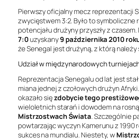
Pierwszy oficjalny mecz reprezentacji
zwycięstwem 3:2. Było to symboliczne r
potencjału drużyny przyszły z czasem.
7:0
uzyskany
9 października 2010 rok
że Senegal jest drużyną, z którą należy s
Udział w międzynarodowych turniejach:
Reprezentacja Senegalu od lat jest st
miana jednej z czołowych drużyn Afryki.
okazało się
zdobycie tego prestiżowe
wieloletnich starań i dowodem na rosną
Mistrzostwach Świata
. Szczególnie 
powtarzając wyczyn Kamerunu z 1990 rok
sukces na mundialu. Niestety, w
Mistrz