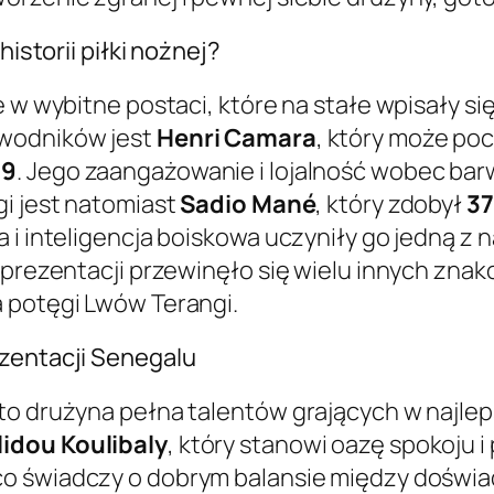
historii piłki nożnej?
 w wybitne postaci, które na stałe wpisały się
awodników jest
Henri Camara
, który może poc
99
. Jego zaangażowanie i lojalność wobec ba
gi jest natomiast
Sadio Mané
, który zdobył
37
 i inteligencja boiskowa uczyniły go jedną z n
eprezentacji przewinęło się wielu innych znak
a potęgi Lwów Terangi.
ezentacji Senegalu
to drużyna pełna talentów grających w najle
lidou Koulibaly
, który stanowi oazę spokoju 
 co świadczy o dobrym balansie między doświ