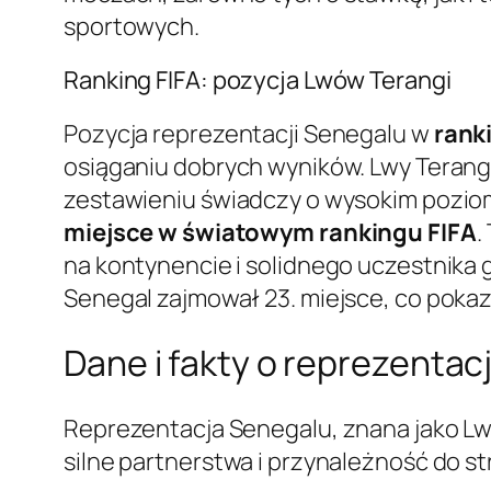
sportowych.
Ranking FIFA: pozycja Lwów Terangi
Pozycja reprezentacji Senegalu w
rank
osiąganiu dobrych wyników. Lwy Terangi
zestawieniu świadczy o wysokim pozio
miejsce w światowym rankingu FIFA
.
na kontynencie i solidnego uczestnika 
Senegal zajmował 23. miejsce, co pokazu
Dane i fakty o reprezentac
Reprezentacja Senegalu, znana jako Lwy
silne partnerstwa i przynależność do s