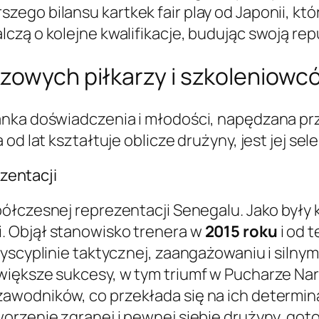
ego bilansu kartkek fair play od Japonii, kt
czą o kolejne kwalifikacje, budując swoją rep
czowych piłkarzy i szkoleniowc
nka doświadczenia i młodości, napędzana prz
od lat kształtuje oblicze drużyny, jest jej sel
ezentacji
półczesnej reprezentacji Senegalu. Jako były 
. Objął stanowisko trenera w
2015 roku
i od 
dyscyplinie taktycznej, zaangażowaniu i siln
iększe sukcesy, w tym triumf w Pucharze Naro
wodników, co przekłada się na ich determina
orzenie zgranej i pewnej siebie drużyny, got