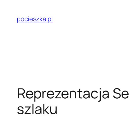
Przejdź
do
pocieszka.pl
treści
Reprezentacja Sen
szlaku