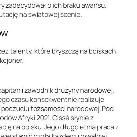
óry zadecydował o ich braku awansu.
utację na światowej scenie.
ów
ez talenty, które błyszczą na boiskach
ekcjoner.
kapitan i zawodnik drużyny narodowej,
tego czasu konsekwentnie realizuje
ym poczuciu tożsamości narodowej. Pod
dów Afryki 2021. Cissé słynie z
cję na boisku. Jego długoletnia praca z
owej stawić czoła każdemu rywalowi.