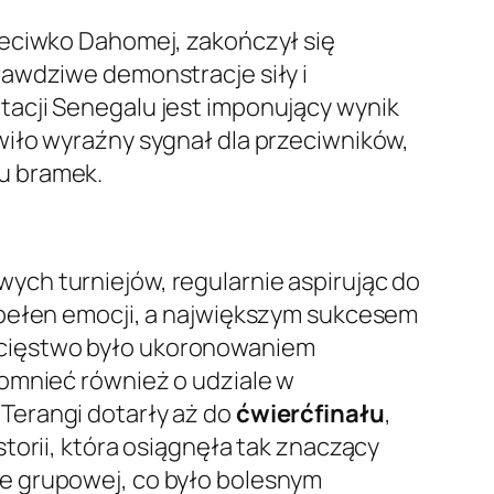
eciwko Dahomej, zakończył się
rawdziwe demonstracje siły i
acji Senegalu jest imponujący wynik
wiło wyraźny sygnał dla przeciwników,
lu bramek.
a
ch turniejów, regularnie aspirując do
pełen emocji, a największym sukcesem
ycięstwo było ukoronowaniem
pomnieć również o udziale w
y Terangi dotarły aż do
ćwierćfinału
,
torii, która osiągnęła tak znaczący
e grupowej, co było bolesnym