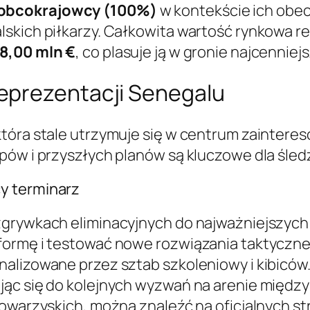
 obcokrajowcy (100%)
w kontekście ich obec
lskich piłkarzy. Całkowita wartość rynkowa 
8,00 mln €
, co plasuje ją w gronie najcennie
eprezentacji Senegalu
która stale utrzymuje się w centrum zaintere
pów i przyszłych planów są kluczowe dla śledz
y terminarz
zgrywkach eliminacyjnych do najważniejszych 
formę i testować nowe rozwiązania taktyczne.
nalizowane przez sztab szkoleniowy i kibicó
jąc się do kolejnych wyzwań na arenie między
towarzyskich, można znaleźć na oficjalnych 