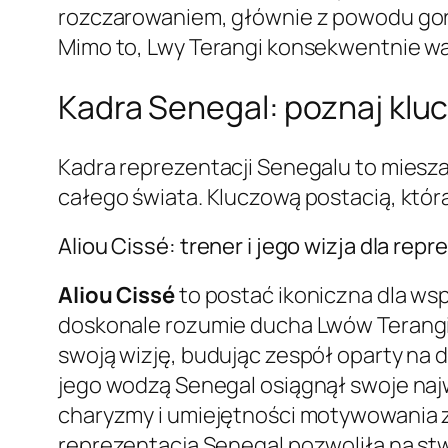
rozczarowaniem, głównie z powodu gorsz
Mimo to, Lwy Terangi konsekwentnie wal
Kadra Senegal: poznaj klu
Kadra reprezentacji Senegalu to miesza
całego świata. Kluczową postacią, która 
Aliou Cissé: trener i jego wizja dla repr
Aliou Cissé
to postać ikoniczna dla ws
doskonale rozumie ducha Lwów Terangi
swoją wizję, budując zespół oparty na 
jego wodzą Senegal osiągnął swoje najw
charyzmy i umiejętności motywowania za
reprezentacją Senegal pozwoliła na stw