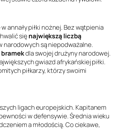
 w annały piłki nożnej. Bez wątpienia
hwalić się
największą liczbą
rw narodowych są niepodważalne.
 bramek
dla swojej drużyny narodowej.
ajwiększych gwiazd afrykańskiej piłki.
omitych piłkarzy, którzy swoimi
pszych ligach europejskich. Kapitanem
i pewności w defensywie. Średnia wieku
adczeniem a młodością. Co ciekawe,