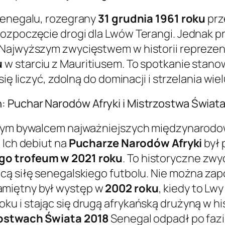
 Senegalu, rozegrany
31 grudnia 1961 roku
prz
ozpoczęcie drogi dla Lwów Terangi. Jednak p
 Najwyższym zwycięstwem w historii reprezent
u
w starciu z Mauritiusem. To spotkanie stano
ię liczyć, zdolną do dominacji i strzelania wie
 Puchar Narodów Afryki i Mistrzostwa Świat
ałym bywalcem najważniejszych międzynarodowy
 Ich debiut na
Pucharze Narodów Afryki
był 
go trofeum w 2021 roku
. To historyczne zw
cą siłę senegalskiego futbolu. Nie można za
pamiętny był występ w
2002 roku
, kiedy to Lw
u i stając się drugą afrykańską drużyną w his
ostwach Świata 2018
Senegal odpadł po fazi