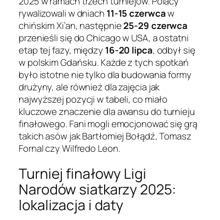
2025 w ramach trzech turniejów. Polacy
rywalizowali w dniach
11-15 czerwca
w
chińskim Xi’an, następnie
25-29 czerwca
przenieśli się do Chicago w USA, a ostatni
etap tej fazy, między
16-20 lipca
, odbył się
w polskim Gdańsku. Każde z tych spotkań
było istotne nie tylko dla budowania formy
drużyny, ale również dla zajęcia jak
najwyższej pozycji w tabeli, co miało
kluczowe znaczenie dla awansu do turnieju
finałowego. Fani mogli emocjonować się grą
takich asów jak Bartłomiej Bołądź, Tomasz
Fornal czy Wilfredo Leon.
Turniej finałowy Ligi
Narodów siatkarzy 2025:
lokalizacja i daty