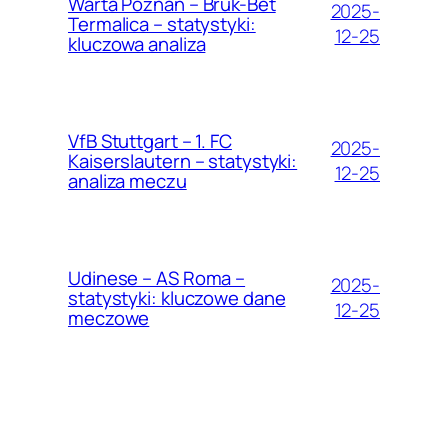
Warta Poznań – Bruk-Bet
2025-
Termalica – statystyki:
12-25
kluczowa analiza
VfB Stuttgart – 1. FC
2025-
Kaiserslautern – statystyki:
12-25
analiza meczu
Udinese – AS Roma –
2025-
statystyki: kluczowe dane
12-25
meczowe