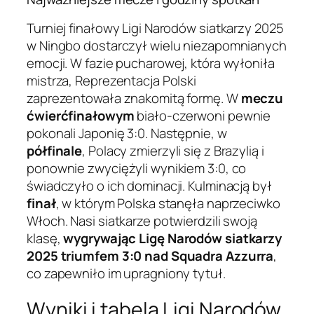
Turniej finałowy Ligi Narodów siatkarzy 2025
w Ningbo dostarczył wielu niezapomnianych
emocji. W fazie pucharowej, która wyłoniła
mistrza, Reprezentacja Polski
zaprezentowała znakomitą formę. W
meczu
ćwierćfinałowym
biało-czerwoni pewnie
pokonali Japonię 3:0. Następnie, w
półfinale
, Polacy zmierzyli się z Brazylią i
ponownie zwyciężyli wynikiem 3:0, co
świadczyło o ich dominacji. Kulminacją był
finał
, w którym Polska stanęła naprzeciwko
Włoch. Nasi siatkarze potwierdzili swoją
klasę,
wygrywając Ligę Narodów siatkarzy
2025 triumfem 3:0 nad Squadra Azzurra
,
co zapewniło im upragniony tytuł.
Wyniki i tabela Ligi Narodów