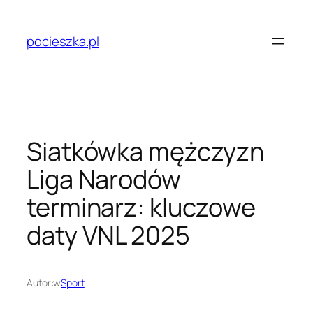
Przejdź
do
pocieszka.pl
treści
Siatkówka mężczyzn
Liga Narodów
terminarz: kluczowe
daty VNL 2025
Autor:
w
Sport