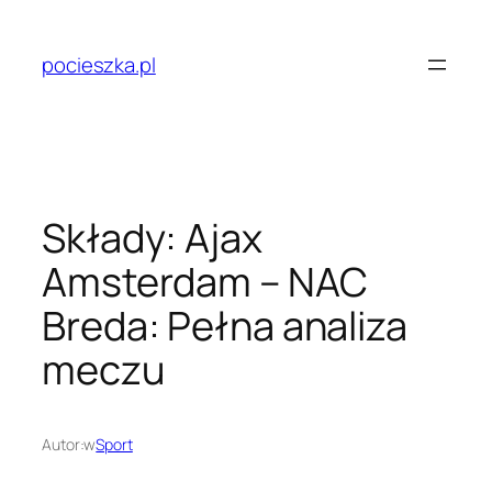
Przejdź
do
pocieszka.pl
treści
Składy: Ajax
Amsterdam – NAC
Breda: Pełna analiza
meczu
Autor:
w
Sport