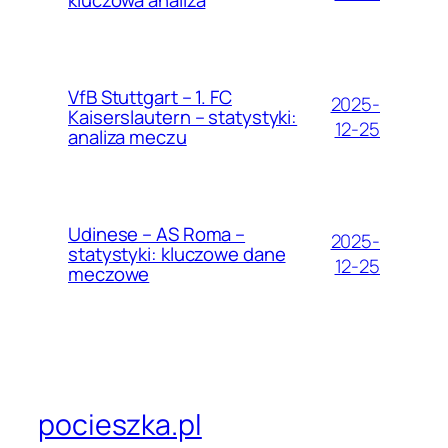
kluczowa analiza
VfB Stuttgart – 1. FC
2025-
Kaiserslautern – statystyki:
12-25
analiza meczu
Udinese – AS Roma –
2025-
statystyki: kluczowe dane
12-25
meczowe
pocieszka.pl