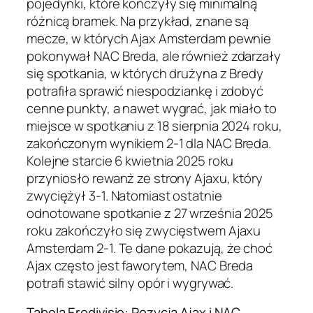
pojedynki, które kończyły się minimalną
różnicą bramek. Na przykład, znane są
mecze, w których Ajax Amsterdam pewnie
pokonywał NAC Breda, ale również zdarzały
się spotkania, w których drużyna z Bredy
potrafiła sprawić niespodziankę i zdobyć
cenne punkty, a nawet wygrać, jak miało to
miejsce w spotkaniu z 18 sierpnia 2024 roku,
zakończonym wynikiem 2-1 dla NAC Breda.
Kolejne starcie 6 kwietnia 2025 roku
przyniosło rewanż ze strony Ajaxu, który
zwyciężył 3-1. Natomiast ostatnie
odnotowane spotkanie z 27 września 2025
roku zakończyło się zwycięstwem Ajaxu
Amsterdam 2-1. Te dane pokazują, że choć
Ajax często jest faworytem, NAC Breda
potrafi stawić silny opór i wygrywać.
Tabela Eredivisie: Pozycja Ajax i NAC