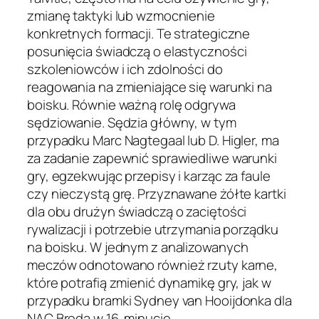
zmianę taktyki lub wzmocnienie
konkretnych formacji. Te strategiczne
posunięcia świadczą o elastyczności
szkoleniowców i ich zdolności do
reagowania na zmieniające się warunki na
boisku. Równie ważną rolę odgrywa
sędziowanie. Sędzia główny, w tym
przypadku Marc Nagtegaal lub D. Higler, ma
za zadanie zapewnić sprawiedliwe warunki
gry, egzekwując przepisy i karząc za faule
czy nieczystą grę. Przyznawane żółte kartki
dla obu drużyn świadczą o zaciętości
rywalizacji i potrzebie utrzymania porządku
na boisku. W jednym z analizowanych
meczów odnotowano również rzuty karne,
które potrafią zmienić dynamikę gry, jak w
przypadku bramki Sydney van Hooijdonka dla
NAC Breda w 16. minucie.