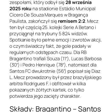
zespołami, który odbył się
28 września
2025 roku
na stadionie Estádio Municipal
Cicero De Souza Marques w Bragança
Paulista, zakończył się
remisem 2:2
. Mecz
ten był częścią 25. kolejki Serie A Betano i
przyciągnął na trybuny 5 824 widzów.
Spotkanie było pełne emocji i zwrotów akcji,
o czym świadczy fakt, że gole padały w
regularnych odstępach czasu. Dla RB
Bragantino trafiali Souza (11′), Lucas Barbosa
(30′) i Pedro Henrique (78′), natomiast dla
Santos FC dwukrotnie (56′) popisał się Diaz
L. Mecz prowadzony był przez brazylijskiego
arbitra Rodrigues F. i obfitował w kilka
pokazanych żółtych kartek, co tylko
potwierdza jego zacięty charakter.
Składy: Bragantino – Santos