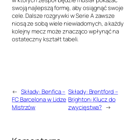
w których zespół będzie musiał pokazać
swoją najlepszą formę, aby osiągnąć swoje
cele. Dalsze rozgrywki w Serie A zawsze
niosą ze sobą wiele niewiadomych, a każdy
kolejny mecz może znacząco wpłynąć na
ostateczny kształt tabeli.
←
Składy: Benfica –
Składy: Brentford –
FC Barcelona w Lidze
Brighton: Klucz do
Mistrzów
zwycięstwa?
→