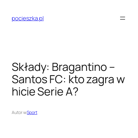
Przejdź
do
pocieszka.pl
treści
Składy: Bragantino –
Santos FC: kto zagra w
hicie Serie A?
Autor:
w
Sport