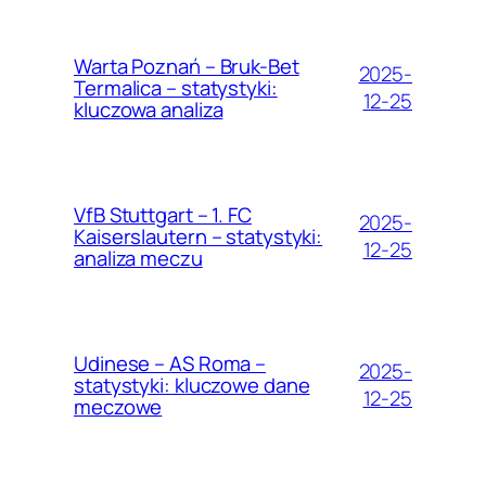
Warta Poznań – Bruk-Bet
2025-
Termalica – statystyki:
12-25
kluczowa analiza
VfB Stuttgart – 1. FC
2025-
Kaiserslautern – statystyki:
12-25
analiza meczu
Udinese – AS Roma –
2025-
statystyki: kluczowe dane
12-25
meczowe